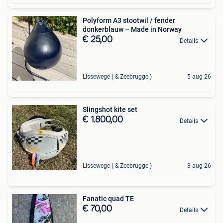
Polyform A3 stootwil / fender
donkerblauw – Made in Norway
€ 25,00
Details
Lissewege ( & Zeebrugge )
5 aug 26
Slingshot kite set
€ 1.800,00
Details
Lissewege ( & Zeebrugge )
3 aug 26
Fanatic quad TE
€ 70,00
Details