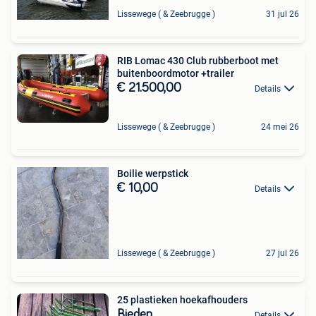
Lissewege ( & Zeebrugge )
31 jul 26
RIB Lomac 430 Club rubberboot met
buitenboordmotor +trailer
€ 21.500,00
Details
Lissewege ( & Zeebrugge )
24 mei 26
Boilie werpstick
€ 10,00
Details
Lissewege ( & Zeebrugge )
27 jul 26
25 plastieken hoekafhouders
Bieden
Details