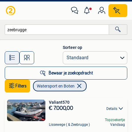
Watersport en Boten
Sorteer op
Alle afstanden…
Bewaar je zoekopdracht
Filters
Watersport en Boten
Valiant570
€ 7.000,00
Details
Topzoekertje
Lissewege ( & Zeebrugge )
Vandaag