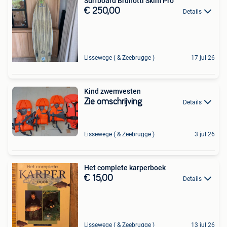
Surfboard Brunotti Skim Pro
€ 250,00
Details
Lissewege ( & Zeebrugge )
17 jul 26
Kind zwemvesten
Zie omschrijving
Details
Lissewege ( & Zeebrugge )
3 jul 26
Het complete karperboek
€ 15,00
Details
Lissewege ( & Zeebrugge )
13 jul 26