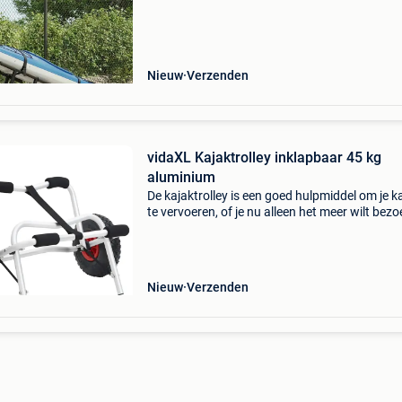
dankzij de aluminium constructie is de kajaktro
Nieuw
Verzenden
vidaXL Kajaktrolley inklapbaar 45 kg
aluminium
De kajaktrolley is een goed hulpmiddel om je k
te vervoeren, of je nu alleen het meer wilt bez
of naar zee wilt rijden. Robuust en duurzaam:
dankzij de aluminium constructie is de kajaktro
Nieuw
Verzenden