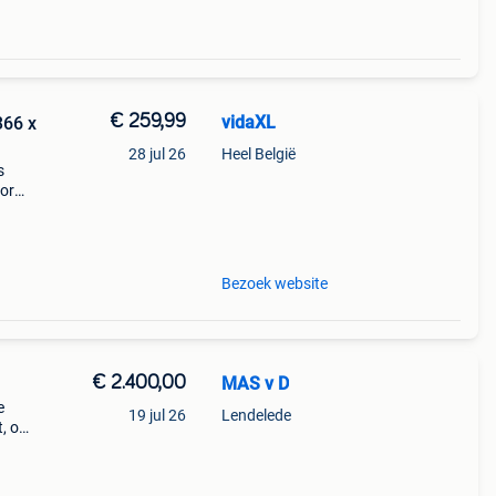
€ 259,99
vidaXL
366 x
28 jul 26
Heel België
s
oor
ge
in
Bezoek website
€ 2.400,00
MAS v D
e
19 jul 26
Lendelede
, op
e
abiele