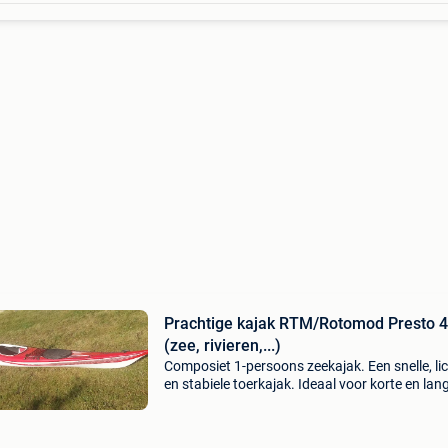
Prachtige kajak RTM/Rotomod Presto 4
(zee, rivieren,...)
Composiet 1-persoons zeekajak. Een snelle, li
en stabiele toerkajak. Ideaal voor korte en lan
tochten op kustwater, meren en rivieren. De r
vervaardigd via een hoogwaardig industrieel 