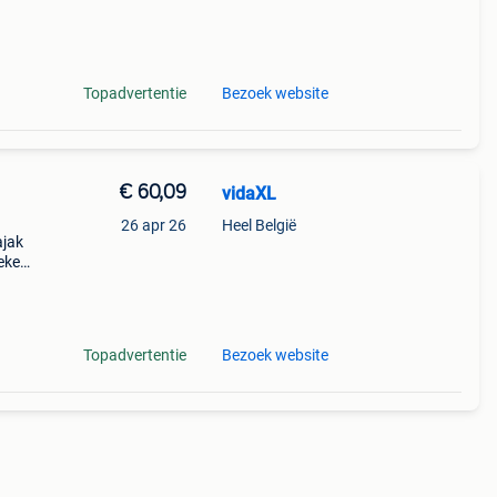
lle
Topadvertentie
Bezoek website
€ 60,09
vidaXL
26 apr 26
Heel België
ajak
oeken
lle
Topadvertentie
Bezoek website