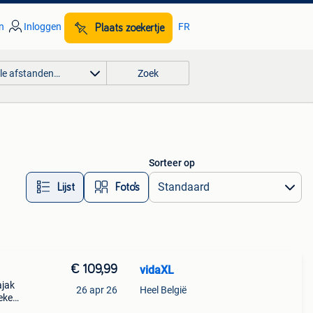
n
Inloggen
FR
Plaats zoekertje
lle afstanden…
Zoek
Sorteer op
Lijst
Foto’s
€ 109,99
vidaXL
ajak
26 apr 26
Heel België
oeken