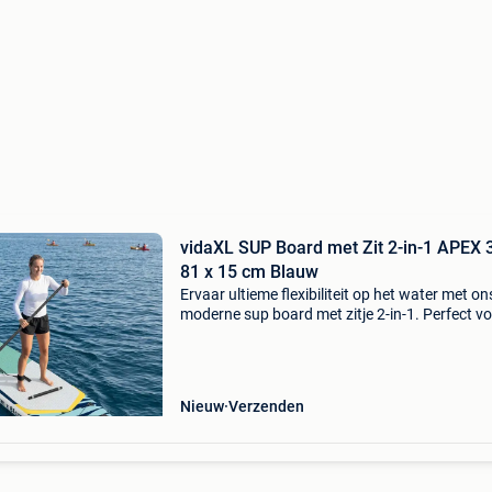
vidaXL SUP Board met Zit 2-in-1 APEX 
81 x 15 cm Blauw
Ervaar ultieme flexibiliteit op het water met on
moderne sup board met zitje 2-in-1. Perfect v
buitenwatersportliefhebbers, laat dit veelzijdi
board je staand peddelen of transformeer het 
een
Nieuw
Verzenden