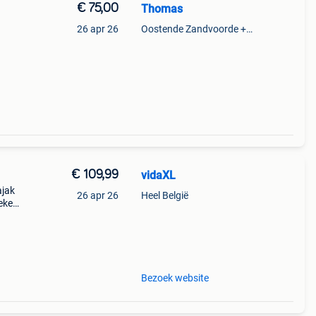
€ 75,00
Thomas
26 apr 26
Oostende Zandvoorde +Oostende
ak
€ 109,99
vidaXL
ajak
26 apr 26
Heel België
oeken
lle
Bezoek website