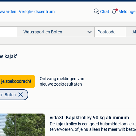
waarden
Veiligheidscentrum
Chat
Meldinge
Watersport en Boten
A
ee kajak'
Ontvang meldingen van
 je zoekopdracht
nieuwe zoekresultaten
en Boten
vidaXL Kajaktrolley 90 kg aluminium
De kajaktrolley is een goed hulpmiddel om je k
te vervoeren, of je nu alleen het meer wilt bez
of naar zee wilt rijden. Robuust en duurzaam: