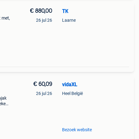
€ 880,00
TK
t met,
26 jul 26
Laarne
€ 60,09
vidaXL
26 jul 26
Heel België
ajak
oeken
lle
Bezoek website