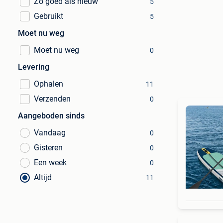
Zo goed als nieuw
5
Gebruikt
5
Moet nu weg
Moet nu weg
0
Levering
Ophalen
11
Verzenden
0
Aangeboden sinds
Vandaag
0
Gisteren
0
Een week
0
Altijd
11