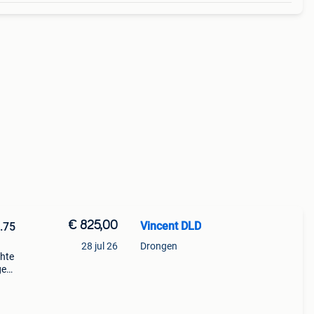
€ 825,00
Vincent DLD
.75
28 jul 26
Drongen
chte
ge
omp is
vacu