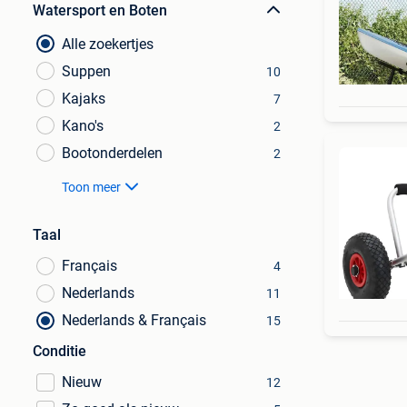
Watersport en Boten
Alle zoekertjes
Suppen
10
Kajaks
7
Kano's
2
Bootonderdelen
2
Toon meer
Taal
Français
4
Nederlands
11
Nederlands & Français
15
Conditie
Nieuw
12