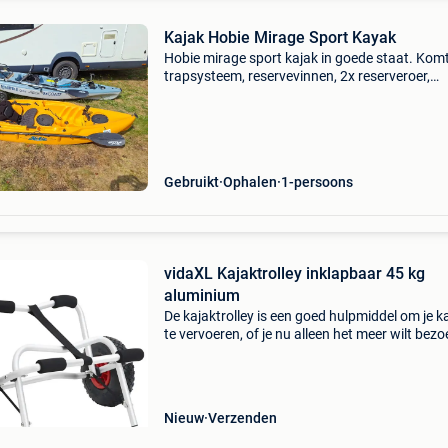
Kajak Hobie Mirage Sport Kayak
Hobie mirage sport kajak in goede staat. Kom
trapsysteem, reservevinnen, 2x reserveroer,
hengelhouder, drinkfles en peddels. Zeer leuke
behendige en stabiele kajak, kan ook op zee.
Gebruikt
Ophalen
1-persoons
vidaXL Kajaktrolley inklapbaar 45 kg
aluminium
De kajaktrolley is een goed hulpmiddel om je k
te vervoeren, of je nu alleen het meer wilt bez
of naar zee wilt rijden. Robuust en duurzaam:
dankzij de aluminium constructie is de kajaktro
Nieuw
Verzenden