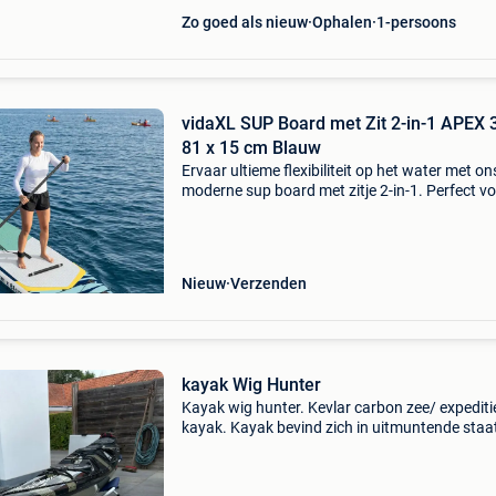
Zo goed als nieuw
Ophalen
1-persoons
vidaXL SUP Board met Zit 2-in-1 APEX 
81 x 15 cm Blauw
Ervaar ultieme flexibiliteit op het water met on
moderne sup board met zitje 2-in-1. Perfect v
buitenwatersportliefhebbers, laat dit veelzijdi
board je staand peddelen of transformeer het 
een
Nieuw
Verzenden
kayak Wig Hunter
Kayak wig hunter. Kevlar carbon zee/ expediti
kayak. Kayak bevind zich in uitmuntende staat
2 krassen in de boeg door rots contact na is d
boot niet van nieuw te onderscheiden. Zeer st
boo