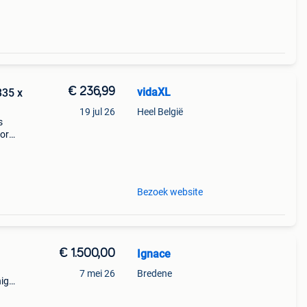
€ 236,99
vidaXL
335 x
19 jul 26
Heel België
s
oor
ge
in
Bezoek website
€ 1.500,00
Ignace
7 mei 26
Bredene
nig