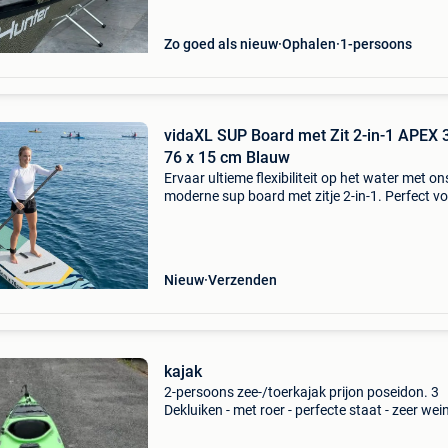
Zo goed als nieuw
Ophalen
1-persoons
vidaXL SUP Board met Zit 2-in-1 APEX 
76 x 15 cm Blauw
Ervaar ultieme flexibiliteit op het water met on
moderne sup board met zitje 2-in-1. Perfect v
buitenwatersportliefhebbers, laat dit veelzijdi
board je staand peddelen of transformeer het 
een
Nieuw
Verzenden
kajak
2-persoons zee-/toerkajak prijon poseidon. 3
Dekluiken - met roer - perfecte staat - zeer wei
gebruikssporen. Met 2 lichtgewicht peddels, 2
zwemvesten, 2 kajakvesten, droogzak,