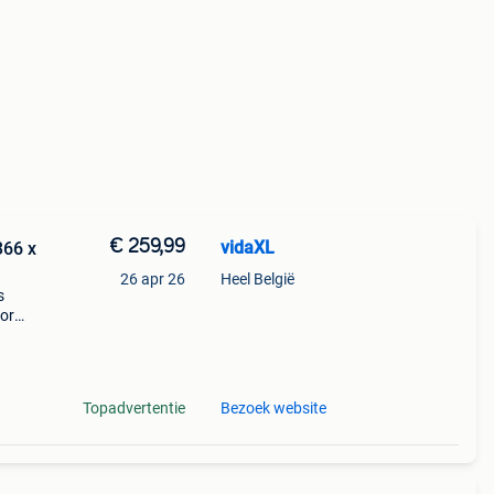
€ 259,99
vidaXL
366 x
26 apr 26
Heel België
s
oor
ge
in
Topadvertentie
Bezoek website