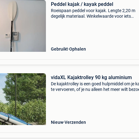
Peddel kajak / kayak peddel
Roeispaan peddel voor kajak. Lengte 2,20 m
degelijk materiaal. Winkelwaarde voor iets
dergelijks nieuw is + 300 euro weg wegens kaj
verkocht en geen gebruik meer. Prijs 75 euro
ophalen oostende (of
Gebruikt
Ophalen
vidaXL Kajaktrolley 90 kg aluminium
De kajaktrolley is een goed hulpmiddel om je k
te vervoeren, of je nu alleen het meer wilt bez
of naar zee wilt rijden. Robuust en duurzaam:
dankzij de aluminium constructie is de kajaktro
Nieuw
Verzenden