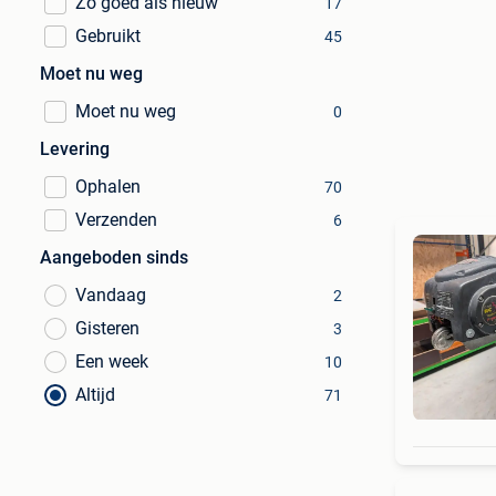
Zo goed als nieuw
17
Gebruikt
45
Moet nu weg
Moet nu weg
0
Levering
Ophalen
70
Verzenden
6
Aangeboden sinds
Vandaag
2
Gisteren
3
Een week
10
Altijd
71