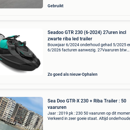
Gebruikt
Seadoo GTR 230 (6-2024) 27uren incl
zwarte riba led trailer
Bouwjaar 6/2024 onderhoud gehad 5/2025 e
6/2026 facturen aanwezig. 27Vaaruren btw
aftrekbaar inclusief 2 sleutel, zwarte riba led tr
originele seadoo hoes en 2 boeien.
Zo goed als nieuw
Ophalen
Sea Doo GTR-X 230 + Riba Trailer : 50
vaaruren
Jaar : 2019 pk : 230 50 vaaruren op dit momen
Verkeerd in zeer goeie staat. Altijd onderhoud
geweest bij piranha racing. Factuur aanwezig.
Bougie&#39;s vervangen - batt vervangen. Ri