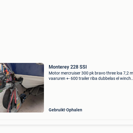
Monterey 228 SSI
Motor mercruiser 300 pk bravo three loa 7,2 
vaaruren +- 600 trailer riba dubbelas el winch
onderhoud 2025 nieuwe batterijen boot winch
bouwjaar 2005
Gebruikt
Ophalen