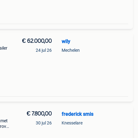
€ 62.000,00
wily
iler
24 jul 26
Mechelen
€ 7.800,00
frederick smis
r met
30 jul 26
Knesselare
rrova
 mini