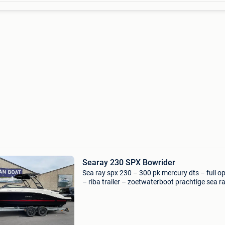
Searay 230 SPX Bowrider
Sea ray spx 230 – 300 pk mercury dts – full o
– riba trailer – zoetwaterboot prachtige sea r
230 sportboot in uitstekende staat, uitgerust
een krachtige 300 pk mercury dts motor. Volle