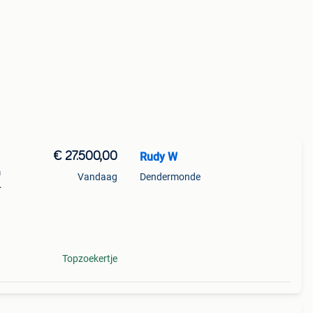
€ 27.500,00
Rudy W
m
Vandaag
Dendermonde
Topzoekertje