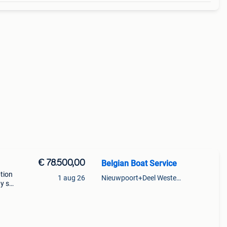
€ 78.500,00
Belgian Boat Service
ption
1 aug 26
Nieuwpoort+Deel Westende
ay spx
 met
d