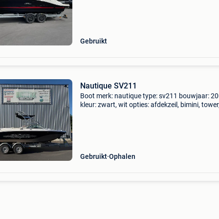
een krachtige 300 pk mercury dts motor. Volle
Gebruikt
Nautique SV211
Boot merk: nautique type: sv211 bouwjaar: 2
kleur: zwart, wit opties: afdekzeil, bimini, tower
radio, towerspeakers, boardracks, ballast sys
perfectpass gps, ed… motor merk: pcm type: z
375
Gebruikt
Ophalen