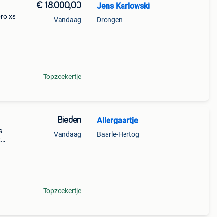
€ 18.000,00
Jens Karlowski
ro xs
Vandaag
Drongen
s.
ig te
Topzoekertje
Bieden
Allergaartje
s
Vandaag
Baarle-Hertog
t
 bij
staat
Topzoekertje