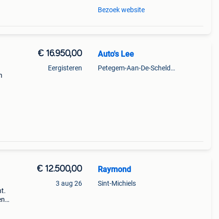
Bezoek website
€ 16.950,00
Auto's Lee
Eergisteren
Petegem-Aan-De-Schelde + Deel Van Oudenaarde
n
ailer,
€ 12.500,00
Raymond
3 aug 26
Sint-Michiels
t.
en
 -
ba