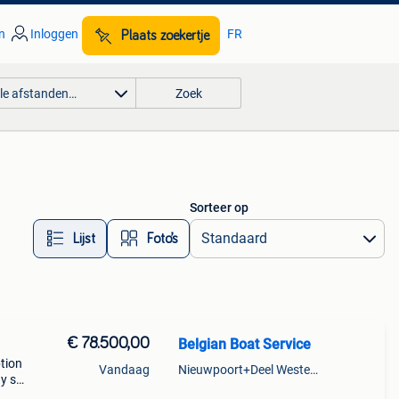
n
Inloggen
FR
Plaats zoekertje
lle afstanden…
Zoek
Sorteer op
Lijst
Foto’s
€ 78.500,00
Belgian Boat Service
ption
Vandaag
Nieuwpoort+Deel Westende
ay spx
 met