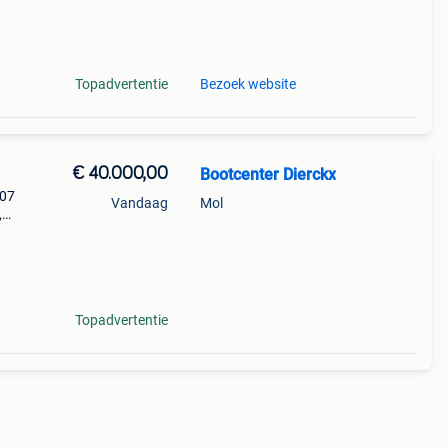
d
Topadvertentie
Bezoek website
€ 40.000,00
Bootcenter Dierckx
007
Vandaag
Mol
,
teem,
r6
Topadvertentie