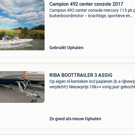
Campion 492 center conzole 2017
Campion 492 center console mercury 115 pk p
buitenboordmotor – krachtige, sportieve en
betrouwbare motor met uitstekende prestatie
Riba trailer inbegrepen, zodat de boot eenvoud
vervoeren
Gebruikt
Ophalen
RIBA BOOTTRAILER 3 ASSIG
Op eigen nl-kenteken incl papieren (b.e rijbewij
verplicht!) Nieuwprijs 10k++ vorig jaar gekoch
(gebruikte staat) in belgië met keuring.gekeurd
nl kenteken aanvraag. Verkeert in hele goede 
Zo goed als nieuw
Ophalen