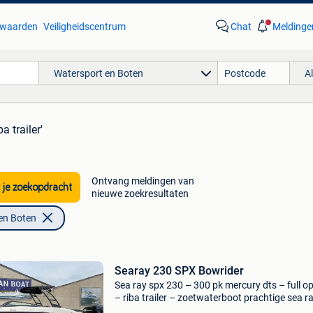
waarden
Veiligheidscentrum
Chat
Meldinge
Watersport en Boten
A
ba trailer'
Ontvang meldingen van
 je zoekopdracht
nieuwe zoekresultaten
en Boten
Searay 230 SPX Bowrider
Sea ray spx 230 – 300 pk mercury dts – full o
– riba trailer – zoetwaterboot prachtige sea r
230 sportboot in uitstekende staat, uitgerust