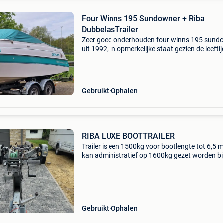
Four Winns 195 Sundowner + Riba
DubbelasTrailer
Zeer goed onderhouden four winns 195 sund
uit 1992, in opmerkelijke staat gezien de leeftij
Deze sportieve en comfortabele cuddy cruiser
wordt aangedreven door een sterke 4,3 liter v6
motor met
Gebruikt
Ophalen
RIBA LUXE BOOTTRAILER
Trailer is een 1500kg voor bootlengte tot 6,5 
kan administratief op 1600kg gezet worden bij
kostprijs ongeveer 90€ trailer is in goede staat
Gebruikt
Ophalen