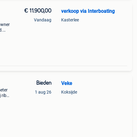
€ 11.900,00
verkoop via Interboating
Vandaag
Kasterlee
owner
d.
-
Bieden
Veke
meter
1 aug 26
Koksijde
 riba