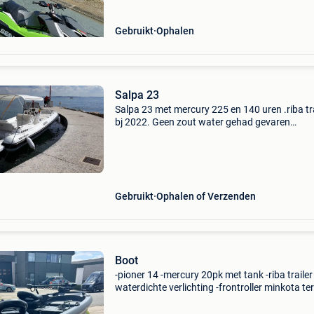
trail
Gebruikt
Ophalen
Salpa 23
Salpa 23 met mercury 225 en 140 uren .riba tra
bj 2022. Geen zout water gehad gevaren
gardameer.staat in mechelen noord
Gebruikt
Ophalen of Verzenden
Boot
-pioner 14 -mercury 20pk met tank -riba traile
waterdichte verlichting -frontroller minkota te
55 lb ( zowel het bakje met toutchcreen alsook
remote) -2 bootstoelen. Boot gaat weg wegen