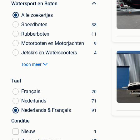
Watersport en Boten
Alle zoekertjes
Speedboten
38
Rubberboten
11
Motorboten en Motorjachten
9
Jetski's en Waterscooters
4
Toon meer
Taal
Français
20
Nederlands
71
Nederlands & Français
91
Conditie
Nieuw
1