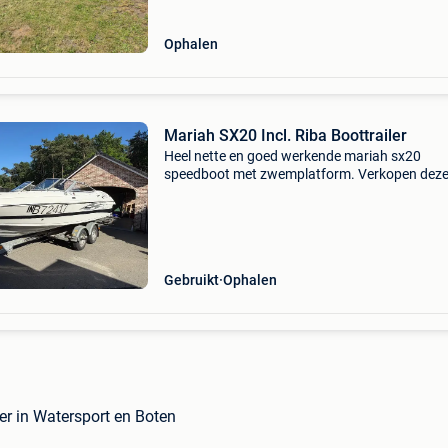
Ophalen
Mariah SX20 Incl. Riba Boottrailer
Heel nette en goed werkende mariah sx20
speedboot met zwemplatform. Verkopen deze
jammer genoeg omdat we er zelf nietmeer de t
voor hebben. Boot is steeds zeer goed
onderhouden en gekuist gewe
Gebruikt
Ophalen
ler in Watersport en Boten