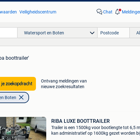
waarden
Veiligheidscentrum
Chat
Meldinge
Watersport en Boten
A
ba boottrailer'
Ontvang meldingen van
 je zoekopdracht
nieuwe zoekresultaten
en Boten
RIBA LUXE BOOTTRAILER
Trailer is een 1500kg voor bootlengte tot 6,5 
kan administratief op 1600kg gezet worden bij
kostprijs ongeveer 90€ trailer is in goede staat