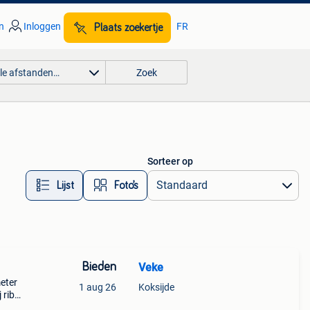
n
Inloggen
FR
Plaats zoekertje
lle afstanden…
Zoek
Sorteer op
Lijst
Foto’s
Bieden
Veke
meter
1 aug 26
Koksijde
 riba