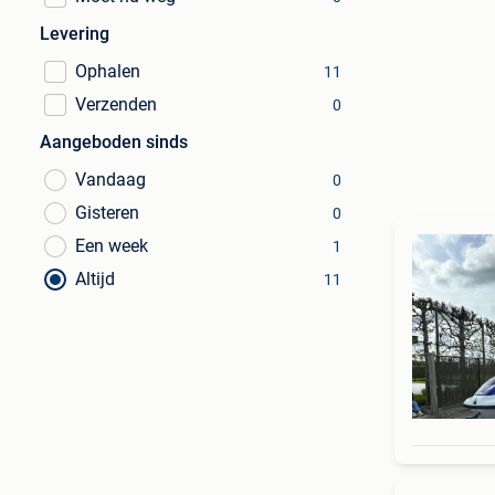
Levering
Ophalen
11
Verzenden
0
Aangeboden sinds
Vandaag
0
Gisteren
0
Een week
1
Altijd
11