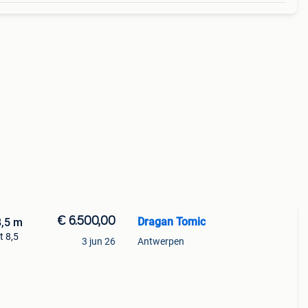
€ 6.500,00
Dragan Tomic
8,5 m
t 8,5
3 jun 26
Antwerpen