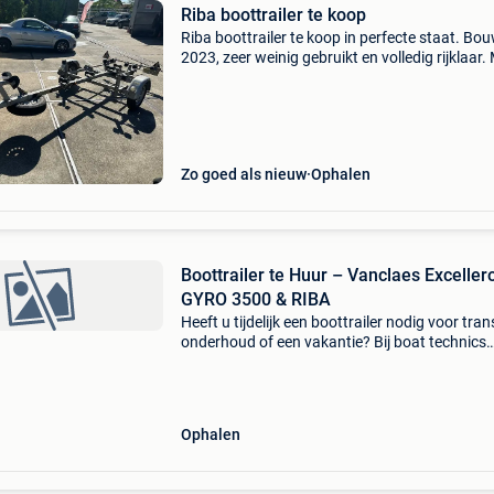
Riba boottrailer te koop
Riba boottrailer te koop in perfecte staat. Bo
2023, zeer weinig gebruikt en volledig rijklaar.
riba ongeremd max. Laadvermogen: 650 kg
geschikt voor boten van ongeveer 4,0 tot 4,5 
n
Zo goed als nieuw
Ophalen
Boottrailer te Huur – Vanclaes Exceller
GYRO 3500 & RIBA
Heeft u tijdelijk een boottrailer nodig voor tran
onderhoud of een vakantie? Bij boat technics
verhuren wij zowel een premium vanclaes
excelleron gyro 3500 als een compacte onge
riba boottr
Ophalen