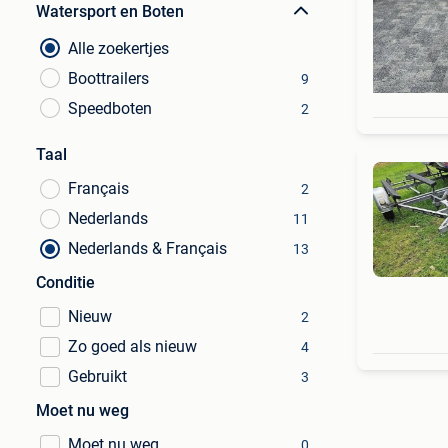
Watersport en Boten
Alle zoekertjes
Boottrailers
9
Speedboten
2
Taal
Français
2
Nederlands
11
Nederlands & Français
13
Conditie
Nieuw
2
Zo goed als nieuw
4
Gebruikt
3
Moet nu weg
Moet nu weg
0