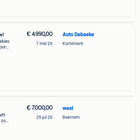
€ 4.990,00
Auto Debaeke
w!
skies
7 mei 26
Kortemark
oor
water
€ 7.000,00
west
eft
29 jul 26
Beernem
p zoet
 je