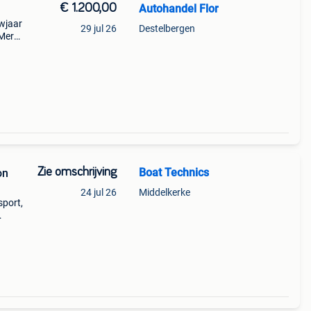
€ 1.200,00
Autohandel Flor
uwjaar
29 jul 26
Destelbergen
 Merk:
meter
Zie omschrijving
Boat Technics
on
24 jul 26
Middelkerke
sport,
remde