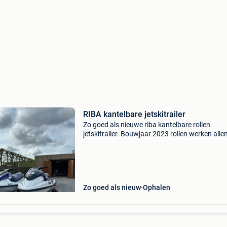
RIBA kantelbare jetskitrailer
Zo goed als nieuwe riba kantelbare rollen
jetskitrailer. Bouwjaar 2023 rollen werken all
naar behoren steunpunten vooraan verbreed 
maximale breedte te benutten led lampen
afneembaar en verst
Zo goed als nieuw
Ophalen