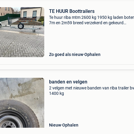
TE HUUR Boottrailers
Te huur riba mtm 2600 kg 1950 kg laden boten
7m en 2m59 breed verzekerd en gekeurd
spanriemen inbegrepen te huur voor 1 dag,
weekend, per week, voor langere perioden
0476655494
Zo goed als nieuw
Ophalen
banden en velgen
2 velgen met nieuwe banden van riba trailer b
1400 kg
Nieuw
Ophalen