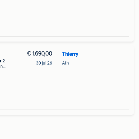
€ 1.690,00
Thierry
r 2
30 jul 26
Ath
en