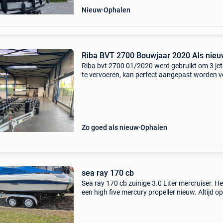
Nieuw
Ophalen
Riba BVT 2700 Bouwjaar 2020 Als nieu
Riba bvt 2700 01/2020 werd gebruikt om 3 jet
te vervoeren, kan perfect aangepast worden v
boot tot 10 meter! In zeer nette staat, niet veel
gereden en altijd binnen gestaan! Nooit zout 
g
Zo goed als nieuw
Ophalen
sea ray 170 cb
Sea ray 170 cb zuinige 3.0 Liter mercruiser. He
een high five mercury propeller nieuw. Altijd o
water gevaren! Binnenwateren. Be rijbewijs als
dit gaat trekken ! Gewicht boot gewicht trail