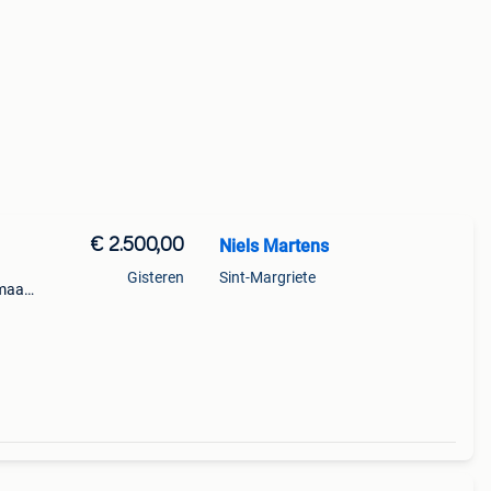
€ 2.500,00
Niels Martens
Gisteren
Sint-Margriete
emaal
voor