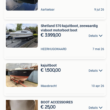
Aartselaar
9 jul 26
Shetland 570 kajuitboot, zeewaardig
visboot motorboot boot
€ 3.999,00
Details
HEERHUGOWAARD
7 mei 26
kajuitboot
€ 1.500,00
Details
Maasbracht
10 apr 26
BOOT ACCESSOIRES
€ 25,00
Details