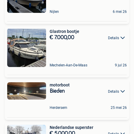
Nijlen
6 mei 26
Glastron bootje
€ 7.000,00
Details
Mechelen-Aan-De-Maas
9 jul 26
motorboot
Bieden
Details
Herdersem
25 mei 26
Nederlandse superster
€ 5.000,00
Details