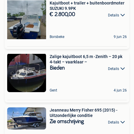
Kajuitboot + trailer + buitenboordmoter
SUZUKI 9.9PK
€ 2.800,00
Details
Borsbeke
9 jun 26
Zalige kajuitboot 6,5 m -Zenith – 20 pk
4-takt – vaarklaar –
Bieden
Details
Gent
4 jun 26
Jeanneau Merry Fisher 695 (2015) -
Uitzonderlijke conditie
Zie omschrijving
Details