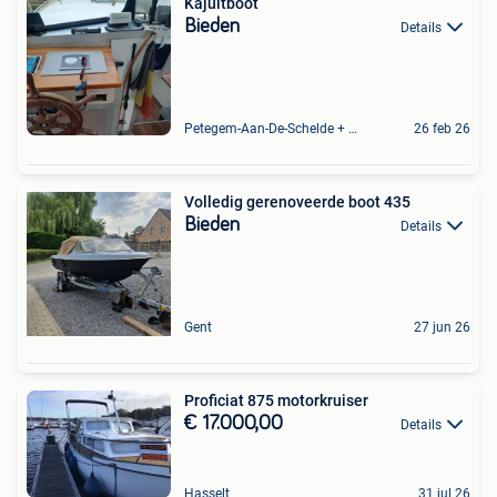
Kajuitboot
Bieden
Details
Petegem-Aan-De-Schelde + Deel Van Oudenaarde
26 feb 26
Volledig gerenoveerde boot 435
Bieden
Details
Gent
27 jun 26
Proficiat 875 motorkruiser
€ 17.000,00
Details
Hasselt
31 jul 26