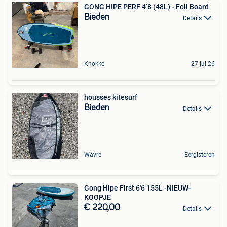
GONG HIPE PERF 4’8 (48L) - Foil Board
Bieden
Details
Knokke
27 jul 26
housses kitesurf
Bieden
Details
Wavre
Eergisteren
Gong Hipe First 6'6 155L -NIEUW-
KOOPJE
€ 220,00
Details