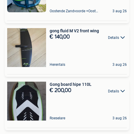
Oostende Zandvoorde +Oostende
3 aug 26
gong fluid M V2 front wing
€ 140,00
Details
Herentals
3 aug 26
Gong board hipe 110L
€ 200,00
Details
Roeselare
3 aug 26