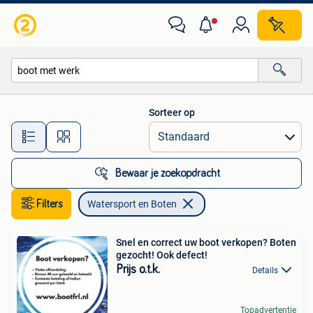
Watersport en Boten
Sorteer op
Alle afstanden…
Bewaar je zoekopdracht
Filters
Watersport en Boten
Snel en correct uw boot verkopen? Boten
gezocht! Ook defect!
Prijs o.t.k.
Details
Topadvertentie