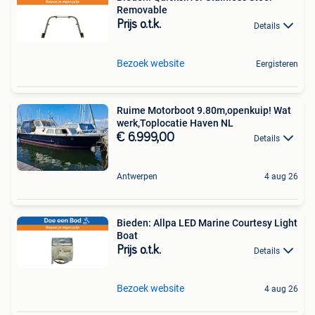
Removable
Prijs o.t.k.
Details
Bezoek website
Eergisteren
Ruime Motorboot 9.80m,openkuip! Wat
werk,Toplocatie Haven NL
€ 6.999,00
Details
Antwerpen
4 aug 26
Bieden: Allpa LED Marine Courtesy Light
Boat
Prijs o.t.k.
Details
Bezoek website
4 aug 26