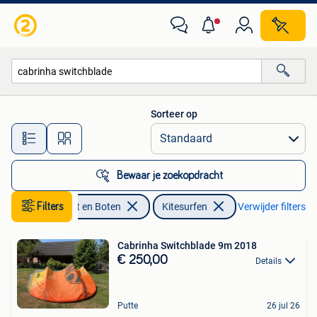
Kitesurfen
Sorteer op
Alle afstanden…
Bewaar je zoekopdracht
Watersport en Boten
Filters
Kitesurfen
Verwijder filters
Cabrinha Switchblade 9m 2018
€ 250,00
Details
Putte
26 jul 26