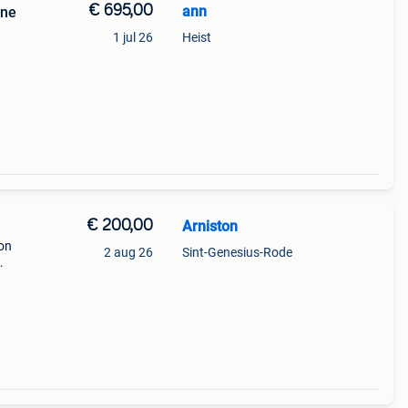
€ 695,00
ann
one
1 jul 26
Heist
€ 200,00
Arniston
ion
2 aug 26
Sint-Genesius-Rode