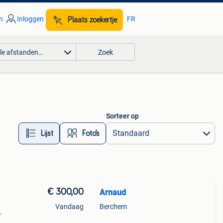
n
Inloggen
FR
Plaats zoekertje
lle afstanden…
Zoek
Sorteer op
Lijst
Foto’s
€ 300,00
Arnaud
Vandaag
Berchem