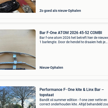
Zo goed als nieuw
Ophalen
Bar F-One ATOM 2026 45-52 COMBI
Bar f-one atom 2026 het betreft hier de nieuwe
1 barlengte. Door de hendel te draaien heb je
instant een 45 of 52 bar, superhandig, vooral 
reis als je plaats en gewicht wil sparen. De bar 
Nieuw
Ophalen
Performance F- One kite & Linx Bar –
topstaat
Bandit xii summer edition - f-one zeer nette en
correct onderhouden kite. Altijd behandeld zo