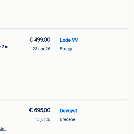
€ 499,00
Lode VV
 2 in
23 apr 26
Brugge
op
valt
€ 695,00
Devuyst
15 jul 26
Bredene
als