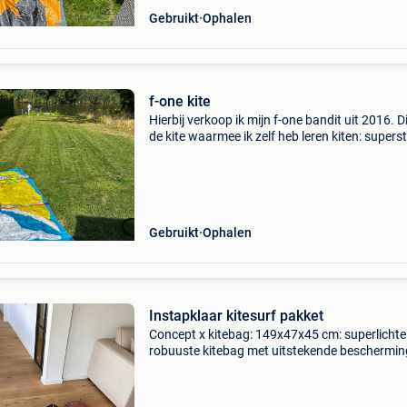
Gebruikt
Ophalen
f-one kite
Hierbij verkoop ik mijn f-one bandit uit 2016. Di
de kite waarmee ik zelf heb leren kiten: superst
vergevingsgezind en perfect voor beginners. D
heeft gebruikssporen en is één keer her
Gebruikt
Ophalen
Instapklaar kitesurf pakket
Concept x kitebag: 149x47x45 cm: superlichte
robuuste kitebag met uitstekende beschermin
tegen schokken door de bekleding fx prolimit 
trapeze, maat s (30-32) f-one trax kiteboard:
134x39cm :