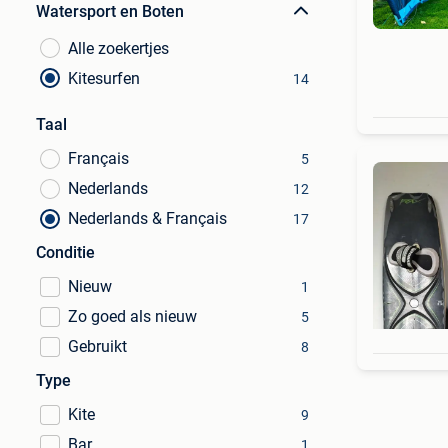
Watersport en Boten
Alle zoekertjes
Kitesurfen
14
Taal
Français
5
Nederlands
12
Nederlands & Français
17
Conditie
Nieuw
1
Zo goed als nieuw
5
Gebruikt
8
Type
Kite
9
Bar
1