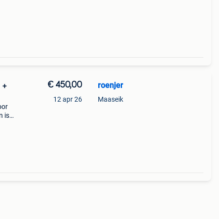
€ 450,00
roenjer
) +
12 apr 26
Maaseik
oor
n is
r