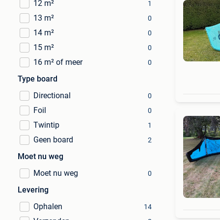
12 m²
1
13 m²
0
14 m²
0
15 m²
0
16 m² of meer
0
Type board
Directional
0
Foil
0
Twintip
1
Geen board
2
Moet nu weg
Moet nu weg
0
Levering
Ophalen
14