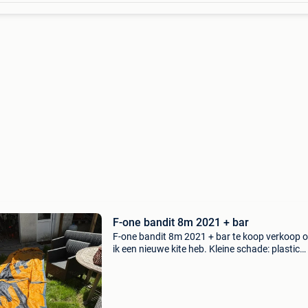
F-one bandit 8m 2021 + bar
F-one bandit 8m 2021 + bar te koop verkoop 
ik een nieuwe kite heb. Kleine schade: plastic
omhulsel van bar is kapot (geen effect tijdens 
zelf veel plezier mee gehad, deze heeft mij tot 