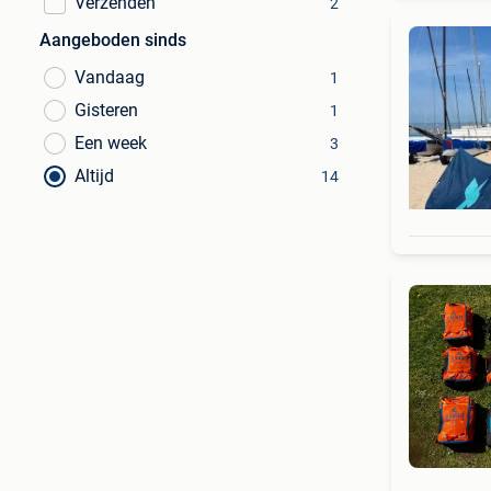
Verzenden
2
Aangeboden sinds
Vandaag
1
Gisteren
1
Een week
3
Altijd
14