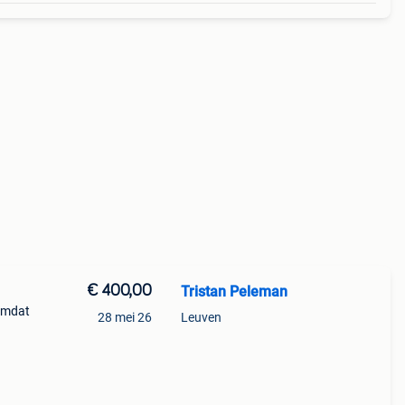
€ 400,00
Tristan Peleman
omdat
28 mei 26
Leuven
kiten)
10