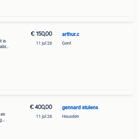
€ 150,00
arthur.c
t is
11 jul 26
Gent
abiel,
e kite
€ 400,00
gennard stulens
 en
11 jul 26
Heusden
g
waist