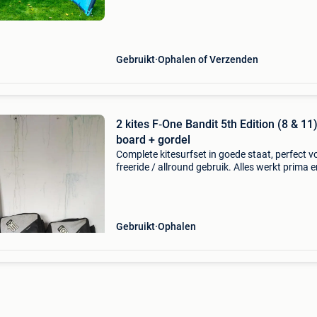
Gebruikt
Ophalen of Verzenden
2 kites F‑One Bandit 5th Edition (8 & 11
board + gordel
Complete kitesurfset in goede staat, perfect v
freeride / allround gebruik. Alles werkt prima e
klaar voor het water! Heb het al even niet mee
gebruikt en neemt teveel plaats in
Gebruikt
Ophalen