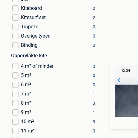
Kiteboard
0
Kitesurf-set
2
Trapeze
0
Overige typen
0
Binding
0
Oppervlakte kite
4 m² of minder
0
5 m²
0
6 m²
0
7 m²
1
8 m²
3
9 m²
1
10 m²
3
11 m²
0