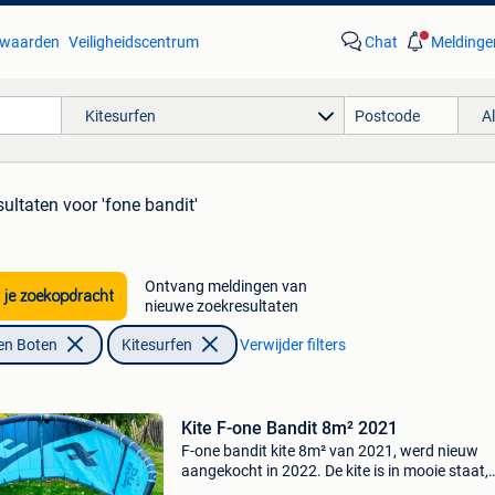
waarden
Veiligheidscentrum
Chat
Meldinge
Kitesurfen
A
sultaten
voor 'fone bandit'
Ontvang meldingen van
 je zoekopdracht
nieuwe zoekresultaten
en Boten
Kitesurfen
Verwijder filters
Kite F-one Bandit 8m² 2021
F-one bandit kite 8m² van 2021, werd nieuw
aangekocht in 2022. De kite is in mooie staat,
zonder pinholes of herstellingen.