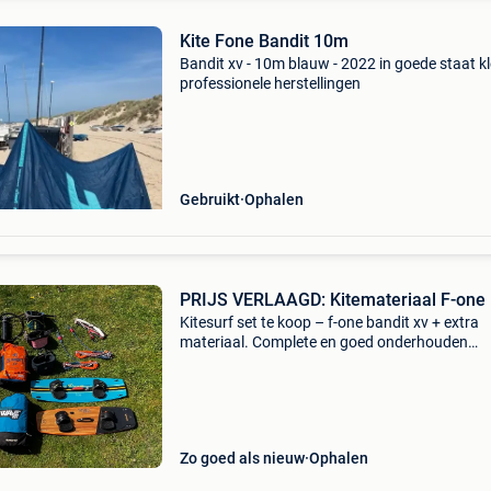
Kite Fone Bandit 10m
Bandit xv - 10m blauw - 2022 in goede staat kl
professionele herstellingen
Gebruikt
Ophalen
PRIJS VERLAAGD: Kitemateriaal F-one
Kitesurf set te koop – f-one bandit xv + extra
materiaal. Complete en goed onderhouden
kitesurfuitrusting te koop. Geschikt voor zowe
beginners als gevorderden. Kites f-one bandit 
(2022) – 7m – pr
Zo goed als nieuw
Ophalen