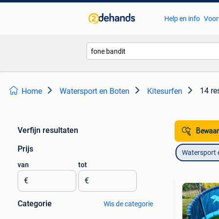
Help en info
Voor
14 re
Home
Watersport en Boten
Kitesurfen
Verfijn resultaten
Bewaar
Prijs
Watersport 
van
tot
€
€
Categorie
Wis de categorie