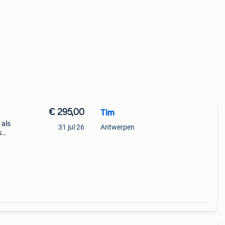
€ 295,00
Tim
 als
31 jul 26
Antwerpen
s