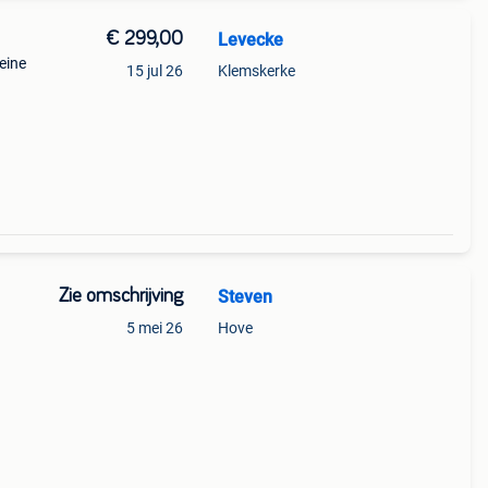
€ 299,00
Levecke
eine
15 jul 26
Klemskerke
Zie omschrijving
Steven
5 mei 26
Hove
l
xv