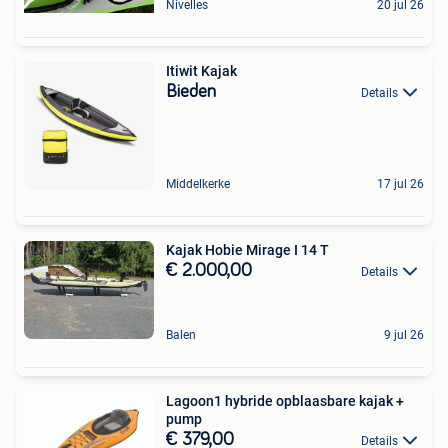
Nivelles
20 jul 26
Itiwit Kajak
Bieden
Details
Middelkerke
17 jul 26
Kajak Hobie Mirage I 14 T
€ 2.000,00
Details
Balen
9 jul 26
Lagoon1 hybride opblaasbare kajak +
pump
€ 379,00
Details