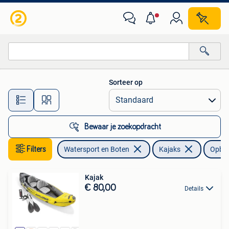
Kajaks
Sorteer op
Alle afstanden…
Bewaar je zoekopdracht
Filters
Watersport en Boten
Kajaks
Opbla
Kajak
€ 80,00
Details