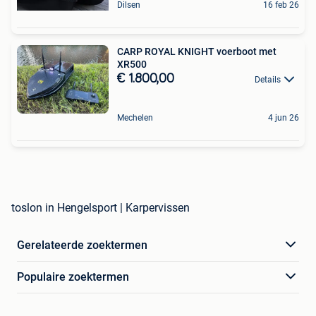
Dilsen
16 feb 26
CARP ROYAL KNIGHT voerboot met
XR500
€ 1.800,00
Details
Mechelen
4 jun 26
toslon in Hengelsport | Karpervissen
Gerelateerde zoektermen
Populaire zoektermen