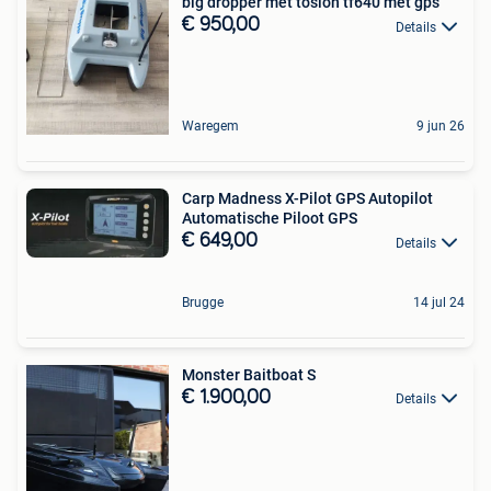
big dropper met toslon tf640 met gps
€ 950,00
Details
Waregem
9 jun 26
Carp Madness X-Pilot GPS Autopilot
Automatische Piloot GPS
€ 649,00
Details
Brugge
14 jul 24
Monster Baitboat S
€ 1.900,00
Details