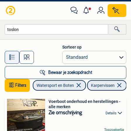
Hengelsport | Karpervissen
Sorteer op
Alle afstanden…
Bewaar je zoekopdracht
Filters
Watersport en Boten
Karpervissen
Ve
Voerboot onderhoud en herstellingen -
alle merken
Zie omschrijving
Details
Topzoekertje