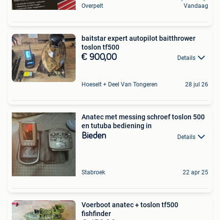
Overpelt
Vandaag
baitstar expert autopilot baitthrower
toslon tf500
€ 900,00
Details
Hoeselt + Deel Van Tongeren
28 jul 26
Anatec met messing schroef toslon 500
en tutuba bediening in
Bieden
Details
Stabroek
22 apr 25
Voerboot anatec + toslon tf500
fishfinder