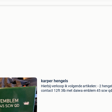
karper hengels
Hierbij verkoop ik volgende artikelen: - 2 hengel
contact 12ft 3lb met daiwa emblem 45 scw q
molens, hiervan ook nog de dozen en extra sp
+ 2 sleeves van jrc defender. - 3 Hengels jrc co