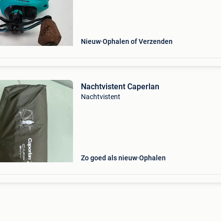
mogelijk!!! (Nederland en belgië) garantie op a
onze p
Nieuw
Ophalen of Verzenden
Nachtvistent Caperlan
Nachtvistent
Zo goed als nieuw
Ophalen