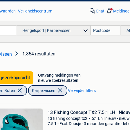
waarden
Veiligheidscentrum
Chat
Meldinge
Hengelsport | Karpervissen
A
1.854 resultaten
vissen
Ontvang meldingen van
 je zoekopdracht
nieuwe zoekresultaten
en Boten
Karpervissen
Verwijder filters
13 Fishing Concept TX2 7.5:1 LH | Nieu
13 fishing concept tx2 7.5:1 Lh | nieuw - nieuw
7.5:1 - Excl. Doosje - 3 maanden garantie - let 
Achteraf betalen via riverty en klarna ook