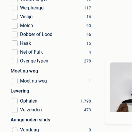
Werphengel
117
Vislijn
16
Molen
90
Dobber of Lood
66
Haak
15
Net of Fuik
4
Overige typen
278
Moet nu weg
Moet nu weg
1
Levering
Ophalen
1.798
Verzenden
473
Aangeboden sinds
Vandaag
0