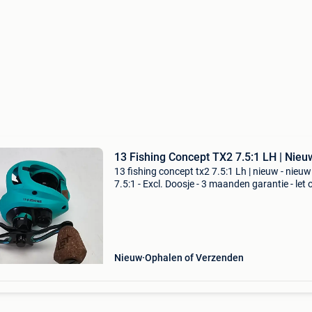
13 Fishing Concept TX2 7.5:1 LH | Nieu
13 fishing concept tx2 7.5:1 Lh | nieuw - nieuw
7.5:1 - Excl. Doosje - 3 maanden garantie - let 
Achteraf betalen via riverty en klarna ook
mogelijk!!! (Nederland en belgië) garantie op a
onze p
Nieuw
Ophalen of Verzenden