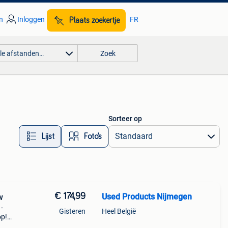
n
Inloggen
FR
Plaats zoekertje
lle afstanden…
Zoek
Sorteer op
Lijst
Foto’s
€ 174,99
Used Products Nijmegen
w
 -
Gisteren
Heel België
op!