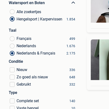
Watersport en Boten
Alle zoekertjes
Hengelsport | Karpervissen
1.854
Taal
Français
499
Nederlands
1.676
Nederlands & Français
2.175
Conditie
Nieuw
336
Zo goed als nieuw
648
Gebruikt
332
Type
Complete set
140
Vaste hengel
10