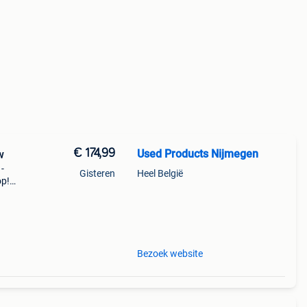
€ 174,99
Used Products Nijmegen
w
 -
Gisteren
Heel België
op!
l
Bezoek website