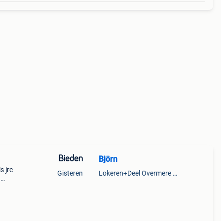
Bieden
Björn
s jrc
Gisteren
Lokeren+Deel Overmere En Zele
d
oelen
nta