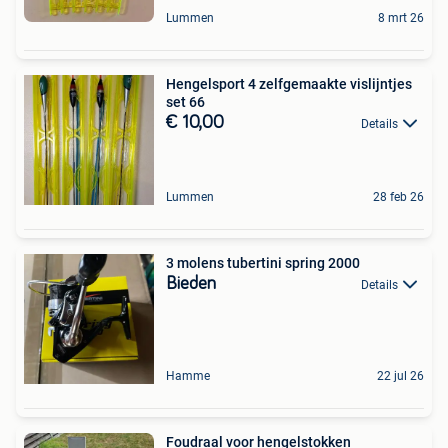
Lummen
8 mrt 26
Hengelsport 4 zelfgemaakte vislijntjes
set 66
€ 10,00
Details
Lummen
28 feb 26
3 molens tubertini spring 2000
Bieden
Details
Hamme
22 jul 26
Foudraal voor hengelstokken