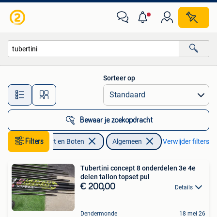
Hengelsport | Algemeen
Sorteer op
Alle afstanden…
Bewaar je zoekopdracht
Watersport en Boten
Filters
Algemeen
Verwijder filters
Tubertini concept 8 onderdelen 3e 4e
delen tallon topset pul
€ 200,00
Details
Dendermonde
18 mei 26