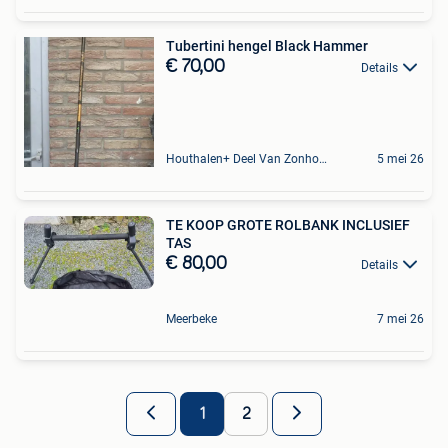
Tubertini hengel Black Hammer
€ 70,00
Details
Houthalen+ Deel Van Zonhoven En Zolder
5 mei 26
TE KOOP GROTE ROLBANK INCLUSIEF
TAS
€ 80,00
Details
Meerbeke
7 mei 26
1
2