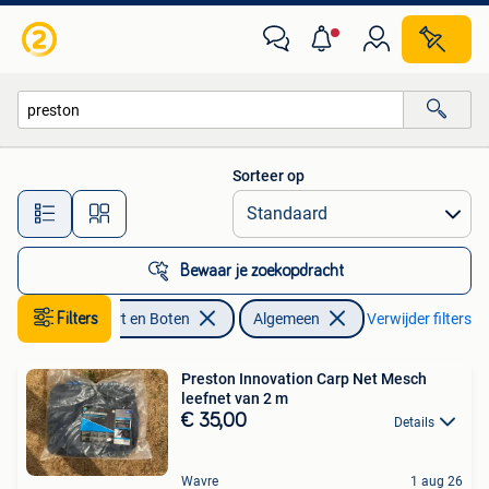
Hengelsport | Algemeen
Sorteer op
Alle afstanden…
Bewaar je zoekopdracht
Watersport en Boten
Filters
Algemeen
Verwijder filters
Preston Innovation Carp Net Mesch
leefnet van 2 m
€ 35,00
Details
Wavre
1 aug 26