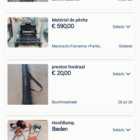
Matériel de pêche
€ 590,00
Details
Marche-En-Famenne +Partie De Baillonville Et Noiseux
Gisteren
preston foedraal
€ 20,00
Details
Boortmeerbeek
28 jul 26
Hoofdlamp.
Bieden
Details