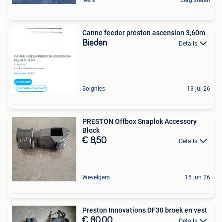
Canne feeder preston ascension 3,60m
Bieden
Details
Soignies
13 jul 26
PRESTON Offbox Snaplok Accessory
Block
€ 8,50
Details
Wevelgem
15 jun 26
Preston Innovations DF30 broek en vest
€ 80,00
Details