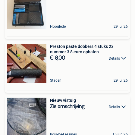
Hooglede
29 jul 26
Preston paste dobbers 4 stuks 2x
nummer 3 8 euro ophalen
€ 8,00
Details
Staden
29 jul 26
Nieuw vistuig
Zie omschrijving
Details
Bois-De-Lessines
15 jun 26