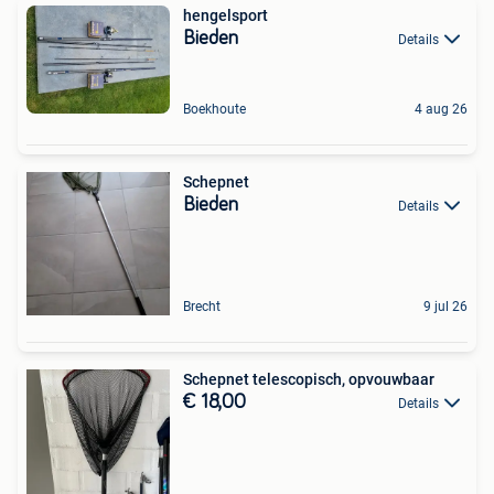
hengelsport
Bieden
Details
Boekhoute
4 aug 26
Schepnet
Bieden
Details
Brecht
9 jul 26
Schepnet telescopisch, opvouwbaar
€ 18,00
Details