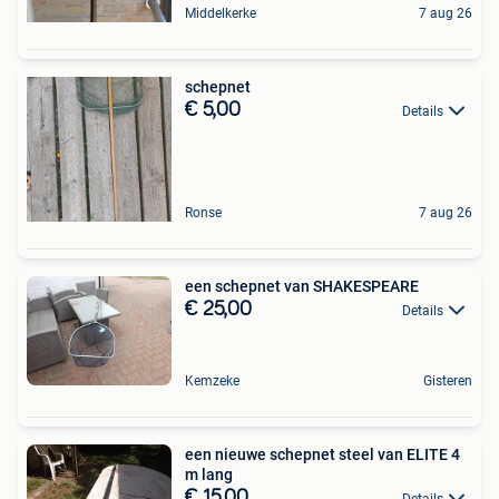
Middelkerke
7 aug 26
schepnet
€ 5,00
Details
Ronse
7 aug 26
een schepnet van SHAKESPEARE
€ 25,00
Details
Kemzeke
Gisteren
een nieuwe schepnet steel van ELITE 4
m lang
€ 15,00
Details