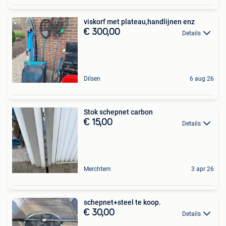
viskorf met plateau,handlijnen enz
€ 300,00
Details
Dilsen
6 aug 26
Stok schepnet carbon
€ 15,00
Details
Merchtem
3 apr 26
schepnet+steel te koop.
€ 30,00
Details