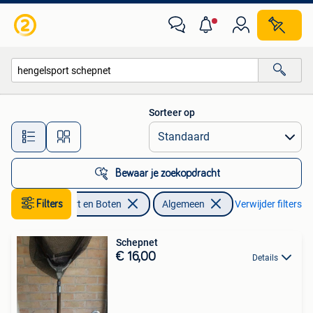
Hengelsport | Algemeen
Sorteer op
Alle afstanden…
Bewaar je zoekopdracht
Watersport en Boten
Filters
Algemeen
Verwijder filters
Schepnet
€ 16,00
Details