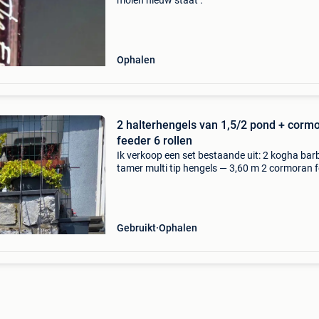
molen nieuw staat .
Ophalen
2 halterhengels van 1,5/2 pond + corm
feeder 6 rollen
Ik verkoop een set bestaande uit: 2 kogha bar
tamer multi tip hengels — 3,60 m 2 cormoran 
5pif 6000 haspels 2 individuele beschermhoez
kogha barbel tamer zijn hengels die speciaal zi
Gebruikt
Ophalen