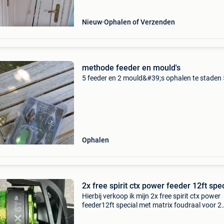
Nieuw
Ophalen of Verzenden
methode feeder en mould's
5 feeder en 2 mould&#39;s ophalen te staden
Ophalen
2x free spirit ctx power feeder 12ft spe
Hierbij verkoop ik mijn 2x free spirit ctx power
feeder12ft special met matrix foudraal voor 2
hengels en 2x delphin molens 2maal gebruikt
wegens niet meer vissen op grote waters was 