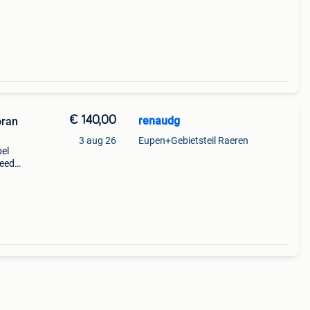
€ 140,00
renaudg
oran
3 aug 26
Eupen+Gebietsteil Raeren
bel
feeder
en de
jn