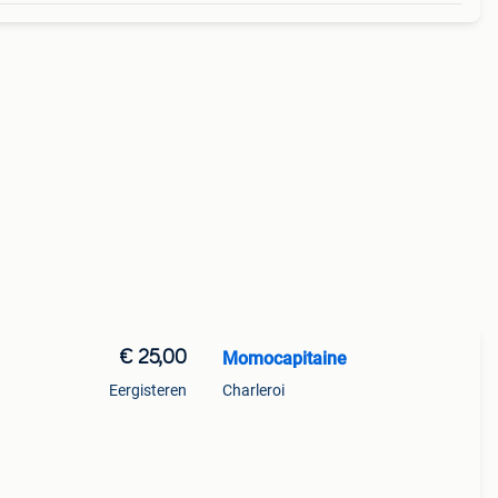
€ 25,00
Momocapitaine
Eergisteren
Charleroi