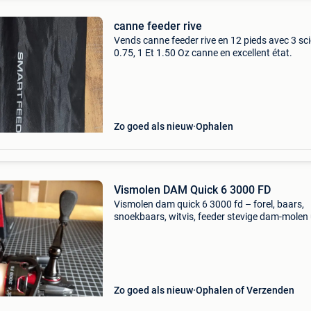
canne feeder rive
Vends canne feeder rive en 12 pieds avec 3 sc
0.75, 1 Et 1.50 Oz canne en excellent état.
Zo goed als nieuw
Ophalen
Vismolen DAM Quick 6 3000 FD
Vismolen dam quick 6 3000 fd – forel, baars,
snoekbaars, witvis, feeder stevige dam-molen 
het hogere segment, altijd goed onderhouden.
Amper gebruikt wegens schouderproblemen. 
heel goede staat,
Zo goed als nieuw
Ophalen of Verzenden