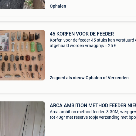
Ophalen
45 KORFEN VOOR DE FEEDER
Korfen voor de feeder 45 stuks kan verstuurd 
afgehaald worden vraagprijs = 25 €
Zo goed als nieuw
Ophalen of Verzenden
ARCA AMBITION METH
Arca ambition method feeder. 3.30M, werpge
tot 40gr met reserve topje verzending met bpo
naar postpunt €5.40, Naar huis €7.10.