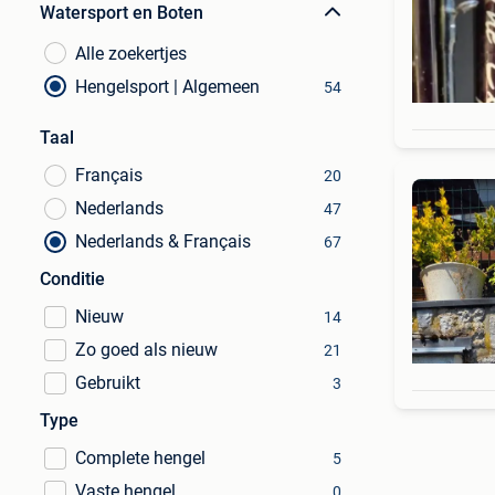
Watersport en Boten
Alle zoekertjes
Hengelsport | Algemeen
54
Taal
Français
20
Nederlands
47
Nederlands & Français
67
Conditie
Nieuw
14
Zo goed als nieuw
21
Gebruikt
3
Type
Complete hengel
5
Vaste hengel
0