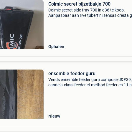
Colmic secret bijzetbakje 700
Colmic secret side tray 700 in d36 te koop.
Aanpasbaar aan rive tubertini sensas cresta 
feeder station
Ophalen
ensemble feeder guru
Vends ensemble feeder guru composé d&#39
canne a-class feeder et method feeder en 11 p
neuve avec 2 scions et d&#39;un moulinet fee
guru a-class 5000 lui aussi neuf ( 1 sortie cha
Nieuw