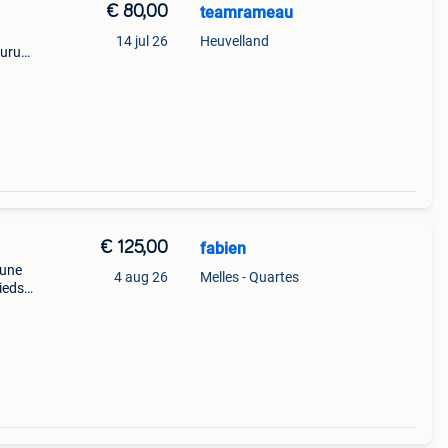
€ 80,00
teamrameau
14 jul 26
Heuvelland
guru
€ 125,00
fabien
;une
4 aug 26
Melles - Quartes
ieds
der
cu