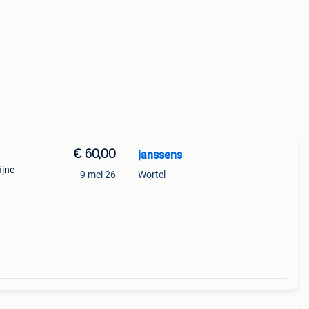
€ 60,00
janssens
ijne
9 mei 26
Wortel