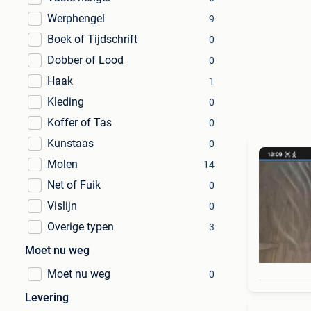
Werphengel
9
Boek of Tijdschrift
0
Dobber of Lood
0
Haak
1
Kleding
0
Koffer of Tas
0
Kunstaas
0
Molen
14
Net of Fuik
0
Vislijn
0
Overige typen
3
Moet nu weg
Moet nu weg
0
Levering