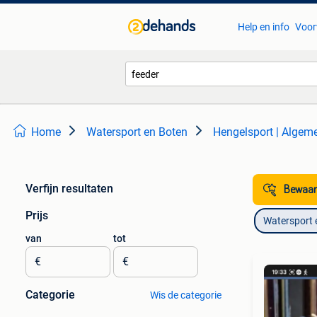
Help en info
Voor
Home
Watersport en Boten
Hengelsport | Algem
Verfijn resultaten
Bewaar
Prijs
Watersport 
van
tot
€
€
Categorie
Wis de categorie