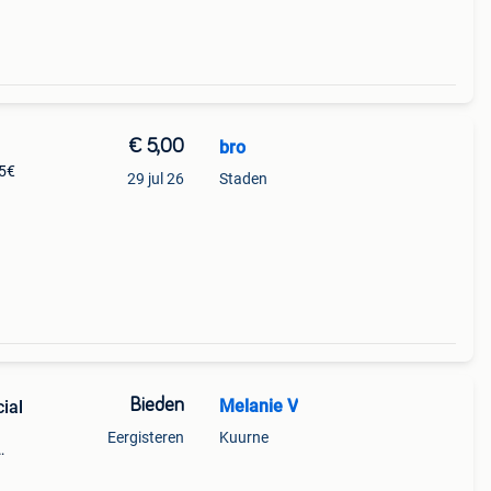
€ 5,00
bro
 5€
29 jul 26
Staden
Bieden
Melanie V
cial
Eergisteren
Kuurne
 weg
dit