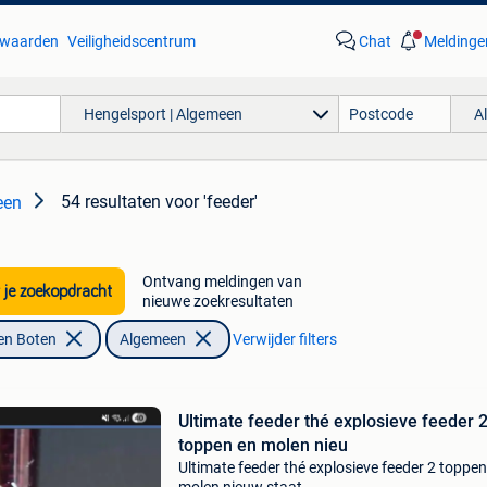
waarden
Veiligheidscentrum
Chat
Meldinge
Hengelsport | Algemeen
A
54 resultaten
voor 'feeder'
een
Ontvang meldingen van
 je zoekopdracht
nieuwe zoekresultaten
en Boten
Algemeen
Verwijder filters
Ultimate feeder thé explosieve feeder 
toppen en molen nieu
Ultimate feeder thé explosieve feeder 2 toppen