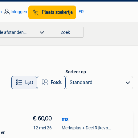
n
Inloggen
FR
Plaats zoekertje
lle afstanden…
Zoek
Sorteer op
Lijst
Foto’s
€ 60,00
mx
2
12 mei 26
Merksplas + Deel Rijkevorsel
 en