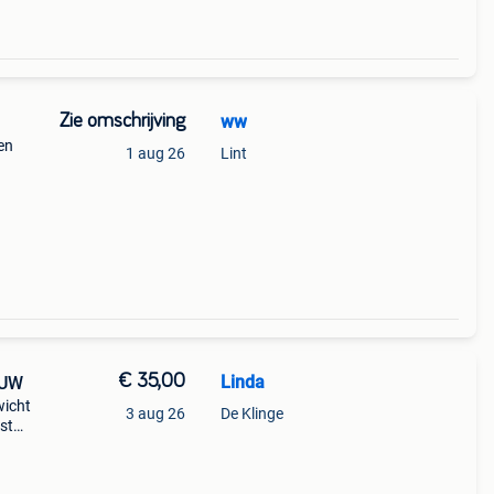
Zie omschrijving
ww
en
1 aug 26
Lint
€ 35,00
Linda
OD FEEDER NIEUW
wicht
3 aug 26
De Klinge
st