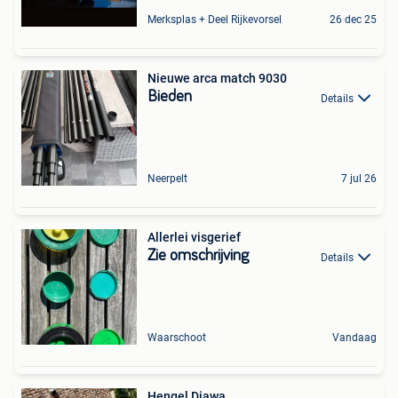
Merksplas + Deel Rijkevorsel
26 dec 25
Nieuwe arca match 9030
Bieden
Details
Neerpelt
7 jul 26
Allerlei visgerief
Zie omschrijving
Details
Waarschoot
Vandaag
Hengel Diawa