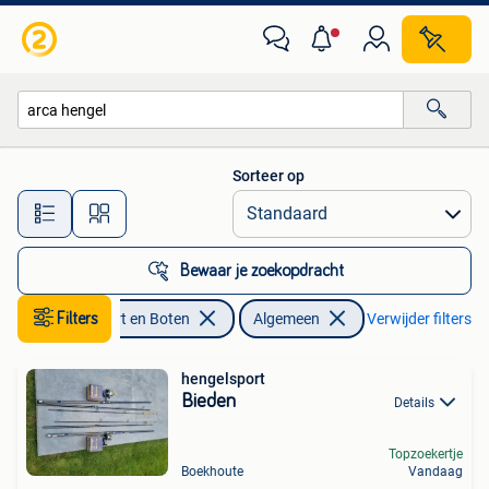
Hengelsport | Algemeen
Sorteer op
Alle afstanden…
Bewaar je zoekopdracht
Watersport en Boten
Filters
Algemeen
Verwijder filters
hengelsport
Bieden
Details
Topzoekertje
Boekhoute
Vandaag