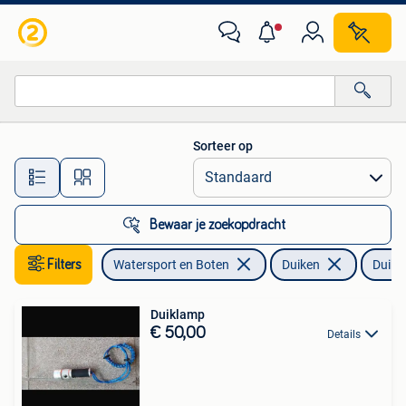
Duiken
Sorteer op
Alle afstanden…
Bewaar je zoekopdracht
Filters
Watersport en Boten
Duiken
Duikl
Duiklamp
€ 50,00
Details