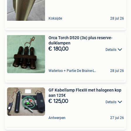
Koksijde
28 jul 26
Orca Torch D520 (3x) plus reserve-
duiklampen
€ 180,00
Details
Waterloo + Partie De Braine-L'Alleud, De Ohain
28 jul 26
GF Kabellamp FlexIII met halogeen kop
aan 125€
€ 125,00
Details
Antwerpen
27 jul 26