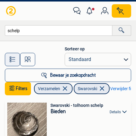
Swarovski
Sorteer op
Alle afstanden…
Bewaar je zoekopdracht
Filters
Verzamelen
Swarovski
Verwijder filte
Swarovski - tolhoorn schelp
Bieden
Details