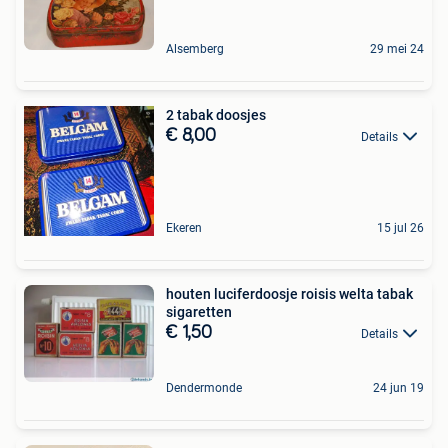
Alsemberg
29 mei 24
2 tabak doosjes
€ 8,00
Details
Ekeren
15 jul 26
houten luciferdoosje roisis welta tabak
sigaretten
€ 1,50
Details
Dendermonde
24 jun 19