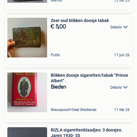
Namur
12 okt 25
Zeer oud blikken doosje tabak
€ 5,00
Details
Putte
17 jun 26
Blikken doosje sigaretten/tabak "Prince
Albert" .
Bieden
Details
Nieuwpoort+Deel Westende
11 feb 26
RIZLA sigarettenblaadjes: 3 doosjes.
Jaren 1930- 55