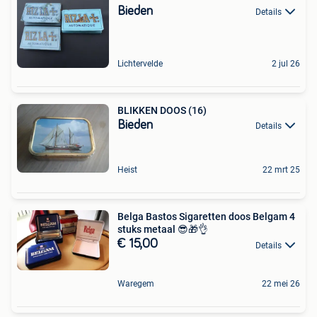
Bieden
Details
Lichtervelde
2 jul 26
BLIKKEN DOOS (16)
Bieden
Details
Heist
22 mrt 25
Belga Bastos Sigaretten doos Belgam 4
stuks metaal 😎🎁👌
€ 15,00
Details
Waregem
22 mei 26