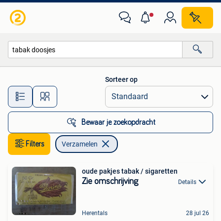
Verzamelen
Sorteer op
Alle afstanden…
Bewaar je zoekopdracht
Filters
Verzamelen
oude pakjes tabak / sigaretten
Zie omschrijving
Details
Herentals
28 jul 26