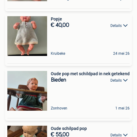
Popje
€ 40,00
Details
Kruibeke
24 mei 26
Oude pop met schildpad in nek getekend
Bieden
Details
Zonhoven
1 mei 26
Oude schilpad pop
€ 55,00
Details