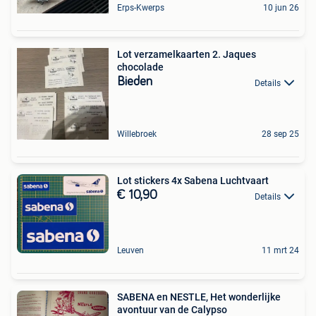
Erps-Kwerps
10 jun 26
Lot verzamelkaarten 2. Jaques
chocolade
Bieden
Details
Willebroek
28 sep 25
Lot stickers 4x Sabena Luchtvaart
€ 10,90
Details
Leuven
11 mrt 24
SABENA en NESTLE, Het wonderlijke
avontuur van de Calypso