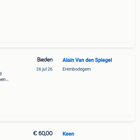
Bieden
Alain Van den Spiegel
26 jul 26
Erembodegem
d
nen
 uit
lft
€ 60,00
Keen