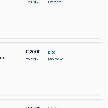
23 jul 26
Evergem
€ 20,00
plot
ars
25 mei 26
Moerbeke