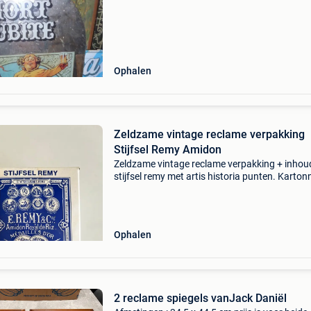
Ophalen
Zeldzame vintage reclame verpakking
Stijfsel Remy Amidon
Zeldzame vintage reclame verpakking + inhou
stijfsel remy met artis historia punten. Karton
verpakking van amidon remy (remy rijststijfsel)
leuven (louvain), waarschijnlijk uit de eerste he
Ophalen
2 reclame spiegels vanJack Daniël