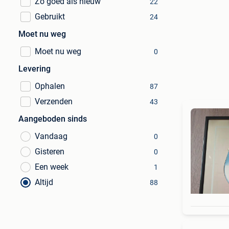
Zo goed als nieuw
22
Gebruikt
24
Moet nu weg
Moet nu weg
0
Levering
Ophalen
87
Verzenden
43
Aangeboden sinds
Vandaag
0
Gisteren
0
Een week
1
Altijd
88