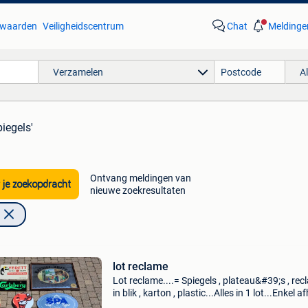
waarden
Veiligheidscentrum
Chat
Meldinge
Verzamelen
A
iegels'
Ontvang meldingen van
 je zoekopdracht
nieuwe zoekresultaten
lot reclame
Lot reclame....= Spiegels , plateau&#39;s , re
in blik , karton , plastic...Alles in 1 lot...Enkel a
.... Zie ook mijn andere aanbiedingen.....Opru