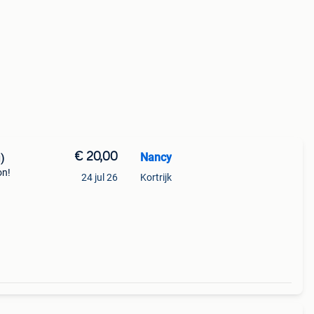
€ 20,00
Nancy
)
on!
24 jul 26
Kortrijk