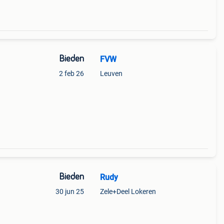
Bieden
FVW
2 feb 26
Leuven
Bieden
Rudy
30 jun 25
Zele+Deel Lokeren