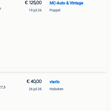
€ 125,00
MC-Auto & Vintage
m
19 jul 26
Poppel
€ 40,00
vierlo
27,5
26 jul 26
Hoboken