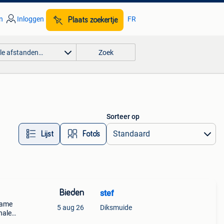
n
Inloggen
FR
Plaats zoekertje
lle afstanden…
Zoek
Sorteer op
Lijst
Foto’s
Bieden
stef
clame
5 aug 26
Diksmuide
fhalen
iming