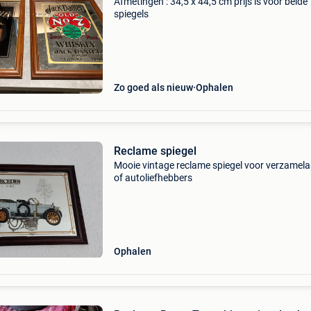
Afmetingen : 34,5 x 44,5 cm prijs is voor beide
spiegels
Zo goed als nieuw
Ophalen
Reclame spiegel
Mooie vintage reclame spiegel voor verzamela
of autoliefhebbers
Ophalen