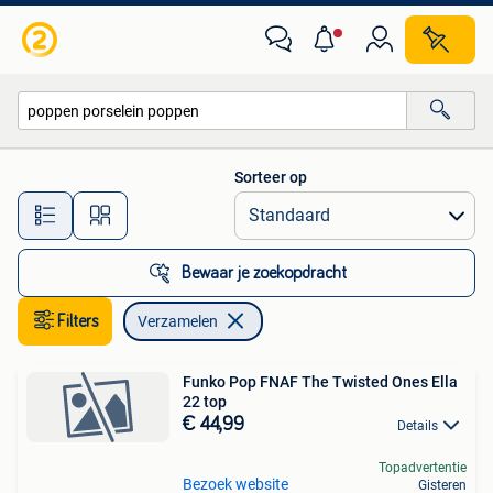
Verzamelen
Sorteer op
Alle afstanden…
Bewaar je zoekopdracht
Filters
Verzamelen
Funko Pop FNAF The Twisted Ones Ella
22 top
€ 44,99
Details
Topadvertentie
Bezoek website
Gisteren