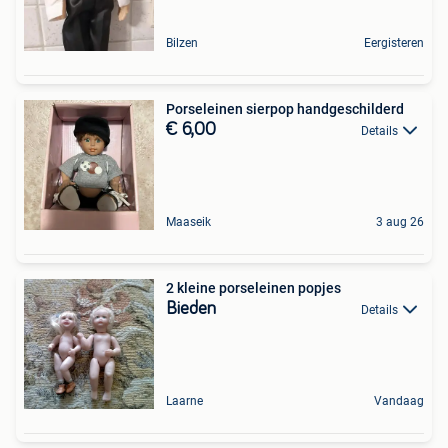
Bilzen
Eergisteren
Porseleinen sierpop handgeschilderd
€ 6,00
Details
Maaseik
3 aug 26
2 kleine porseleinen popjes
Bieden
Details
Laarne
Vandaag