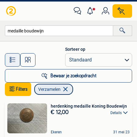
Verzamelen
Sorteer op
Alle afstanden…
Bewaar je zoekopdracht
Filters
Verzamelen
herdenking medaille Koning Boudewijn
€ 12,00
Details
Ekeren
31 mei 23