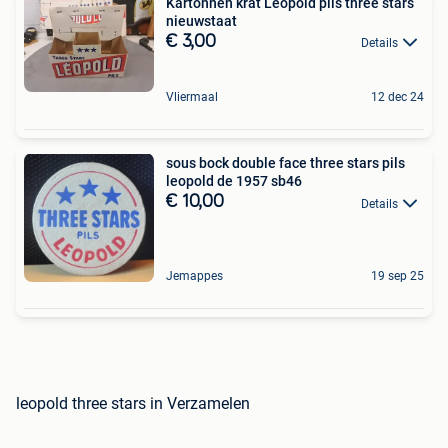
Kartonnen krat Leopold pils three stars
nieuwstaat
€ 3,00
Details
Vliermaal
12 dec 24
sous bock double face three stars pils
leopold de 1957 sb46
€ 10,00
Details
Jemappes
19 sep 25
leopold three stars in Verzamelen