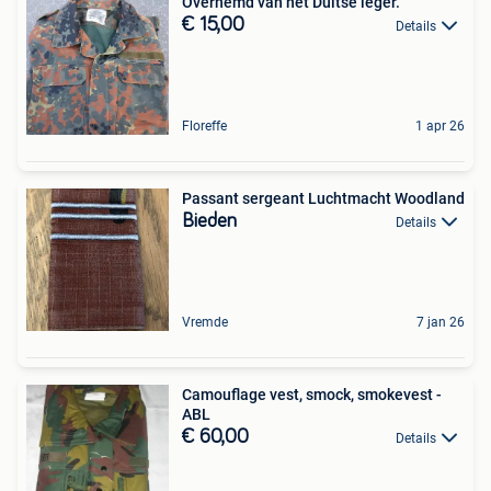
Overhemd van het Duitse leger.
€ 15,00
Details
Floreffe
1 apr 26
Passant sergeant Luchtmacht Woodland
Bieden
Details
Vremde
7 jan 26
Camouflage vest, smock, smokevest -
ABL
€ 60,00
Details