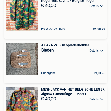
Regenvest Seyntex Belgisch leger
€ 40,00
Details
Heist-Op-Den-Berg
30 jun 26
AK 47 NVA DDR opladerhouder
Bieden
Details
Oudergem
19 jul 26
MESHJACK VAN HET BELGISCHE LEGER
Jigsaw Camouflage — Maat L
€ 40,00
Details