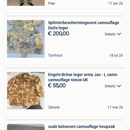
Peer
17 jan 26
Splinterbeschermingsvest camouflage
Duits leger
€ 200,00
Details
Turnhout
18 jul 26
Engels Britse leger army Jas - L camo
camouflage nieuw UK
€ 55,00
Details
Zelzate
17 mei 26
oude katoenen camouflage heupzak