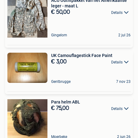
ACU Outfitpakket van het Amerikaanse
leger - maat L
€ 50,00
Details
Gingelom
2 jul 26
UK Camouflagestick Face Paint
€ 3,00
Details
Gentbrugge
7 nov 23
Para helm ABL
€ 75,00
Details
Moerbeke
2 jun 26