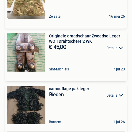
Zelzate
16 mei 26
Originele draadschaar Zweedse Leger
WOII Drahtschere 2 WK
€ 45,00
Details
Sint-Michiels
7 jul 23
camouflage pak leger
Bieden
Details
Bornem
1 jul 26