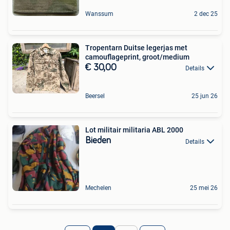
Wanssum
2 dec 25
Tropentarn Duitse legerjas met
camouflageprint, groot/medium
€ 30,00
Details
Beersel
25 jun 26
Lot militair militaria ABL 2000
Bieden
Details
Mechelen
25 mei 26