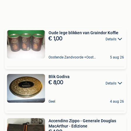
Oude lege blikken van Graindor Koffie
€ 1,00
Details
Oostende Zandvoorde +Oostende
5 aug 26
Blik Godiva
€ 8,00
Details
Geel
4 aug 26
Accendino Zippo - Generale Douglas
MacArthur - Edizione