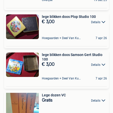
Overijse
19 dec 25
lege blikken doos Plop Studio 100
€ 3,00
Details
Hoegaarden + Deel Van Kumtich + Deel Van Tienen
7 apr 26
lege blikken doos Samson Gert Studio
100
€ 3,00
Details
Hoegaarden + Deel Van Kumtich + Deel Van Tienen
7 apr 26
Lege dozen VC
Gratis
Details