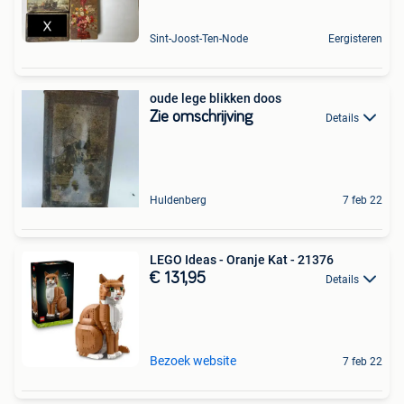
Sint-Joost-Ten-Node
Eergisteren
oude lege blikken doos
Zie omschrijving
Details
Huldenberg
7 feb 22
LEGO Ideas - Oranje Kat - 21376
€ 131,95
Details
Bezoek website
7 feb 22