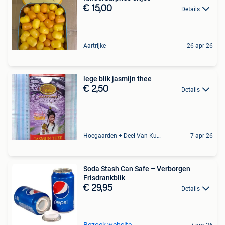
€ 15,00
Details
Aartrijke
26 apr 26
lege blik jasmijn thee
€ 2,50
Details
Hoegaarden + Deel Van Kumtich + Deel Van Tienen
7 apr 26
Soda Stash Can Safe – Verborgen
Frisdrankblik
€ 29,95
Details
Bezoek website