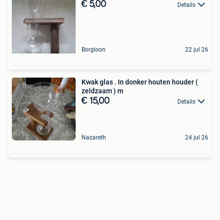
€ 5,00
Details
Borgloon
22 jul 26
Kwak glas . In donker houten houder (
zeldzaam ) m
€ 15,00
Details
Nazareth
24 jul 26