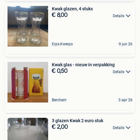
Kwak glazen, 4 stuks
€ 8,00
Details
Erps-Kwerps
9 jun 26
Kwak glas - nieuw in verpakking
€ 0,50
Details
Berchem
3 apr 26
3 glazen Kwak 2 euro stuk
€ 2,00
Details