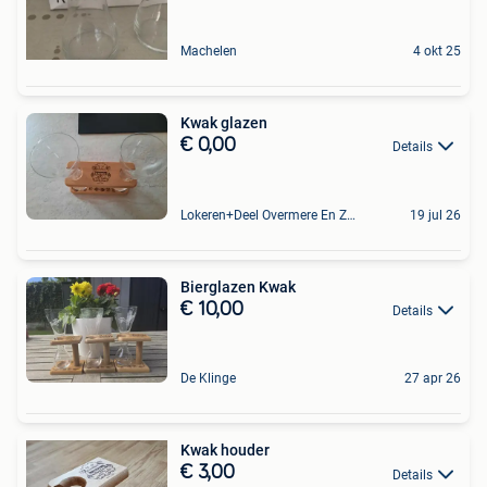
Machelen
4 okt 25
Kwak glazen
€ 0,00
Details
Lokeren+Deel Overmere En Zele
19 jul 26
Bierglazen Kwak
€ 10,00
Details
De Klinge
27 apr 26
Kwak houder
€ 3,00
Details