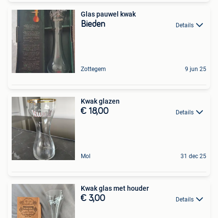
Glas pauwel kwak
Bieden
Details
Zottegem
9 jun 25
Kwak glazen
€ 18,00
Details
Mol
31 dec 25
Kwak glas met houder
€ 3,00
Details