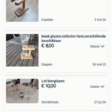
Kapellen
3 mrt 26
kwak glazen,collector item,verschillende
beschikbaar
€ 8,00
Details
Edegem
30 mei 25
Lot bierglazen
€ 10,00
Details
Sint-Michiels
27 jul 26