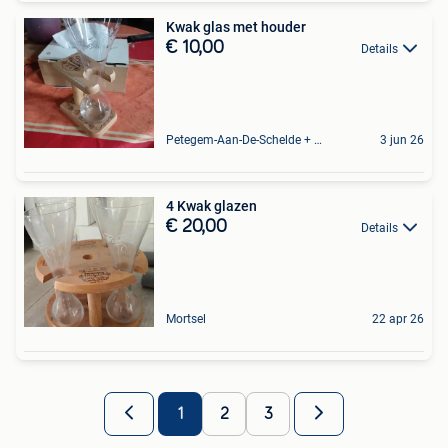
Kwak glas met houder
€ 10,00
Details
Petegem-Aan-De-Schelde + Deel Van Oudenaarde
3 jun 26
4 Kwak glazen
€ 20,00
Details
Mortsel
22 apr 26
1
2
3