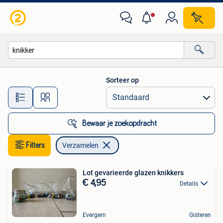
Verzamelen
Sorteer op
Alle afstanden…
Bewaar je zoekopdracht
Filters
Verzamelen
Lot gevarieerde glazen knikkers
€ 4,95
Details
Evergem
Gisteren