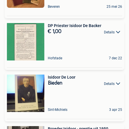
Beveren
25 mei 26
DP Priester Isidoor De Backer
€ 1,00
Details
Hofstade
7 dec 22
Isidoor De Loor
Bieden
Details
Sint-Michiels
3 apr 25
Broeder Isidoor - prentje uit 1950