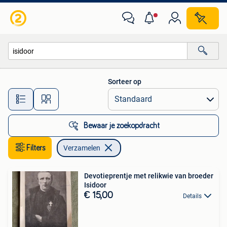
Verzamelen
Sorteer op
Alle afstanden…
Bewaar je zoekopdracht
Filters
Verzamelen
Devotieprentje met relikwie van broeder
Isidoor
€ 15,00
Details