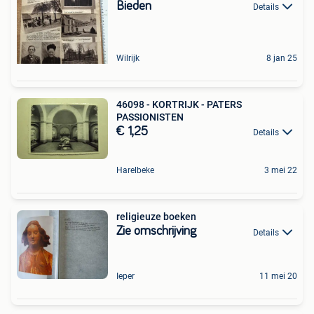
Bieden
Details
Wilrijk
8 jan 25
46098 - KORTRIJK - PATERS
PASSIONISTEN
€ 1,25
Details
Harelbeke
3 mei 22
religieuze boeken
Zie omschrijving
Details
Ieper
11 mei 20