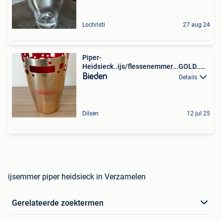
Lochristi
27 aug 24
Piper-
Heidsieck..ijs/flessenemmer...GOLD..
1fles!!
Bieden
Details
Dilsen
12 jul 25
ijsemmer piper heidsieck in Verzamelen
Gerelateerde zoektermen