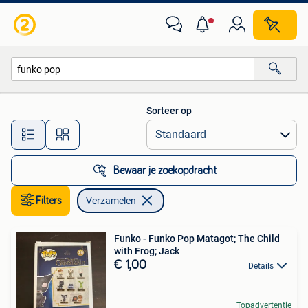
Verzamelen
Sorteer op
Alle afstanden…
Bewaar je zoekopdracht
Filters
Verzamelen
Funko - Funko Pop Matagot; The Child
with Frog; Jack
€ 1,00
Details
Topadvertentie