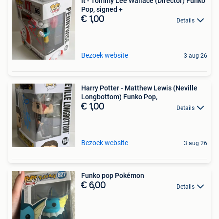
It - Tommy Lee Wallace (Director) Funko
Pop, signed +
€ 1,00
Details
Bezoek website
3 aug 26
Harry Potter - Matthew Lewis (Neville
Longbottom) Funko Pop,
€ 1,00
Details
Bezoek website
3 aug 26
Funko pop Pokémon
€ 6,00
Details