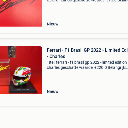
leclerc - carlos geschatte waarde: €75.0 Belang
winnende biedingen zijn exclusief 9%
koperbescherming + €3 formule 1-seizoen
2022scuder
Nieuw
Ferrari - F1 Brasil GP 2022 - Limited Edi
- Charles
Titel: ferrari - f1 brasil gp 2022 - limited edition 
charles geschatte waarde: €220.0 Belangrijk:
winnende biedingen zijn exclusief 9%
koperbescherming + €3 sportmemorabilia, vo
echte f1
Nieuw