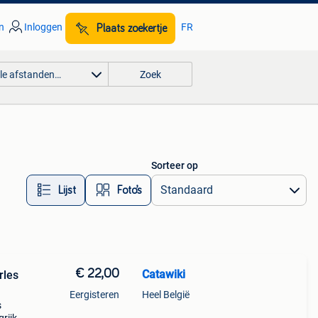
n
Inloggen
FR
Plaats zoekertje
lle afstanden…
Zoek
Sorteer op
Lijst
Foto’s
€ 22,00
Catawiki
rles
Eergisteren
Heel België
s