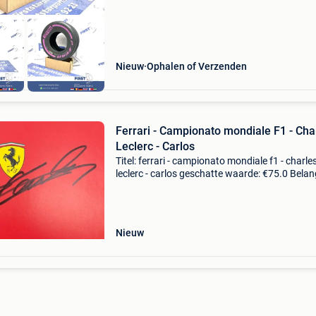
Nieuw
Ophalen of Verzenden
Ferrari - Campionato mondiale F1 - Cha
Leclerc - Carlos
Titel: ferrari - campionato mondiale f1 - charle
leclerc - carlos geschatte waarde: €75.0 Belang
winnende biedingen zijn exclusief 9%
koperbescherming + €3 formule 1-seizoen
2022scuder
Nieuw