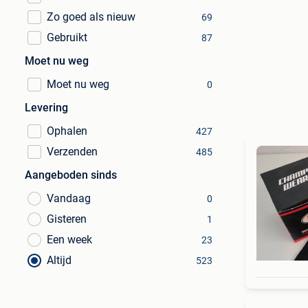
Zo goed als nieuw
69
Gebruikt
87
Moet nu weg
Moet nu weg
0
Levering
Ophalen
427
Verzenden
485
Aangeboden sinds
Vandaag
0
Gisteren
1
Een week
23
Altijd
523