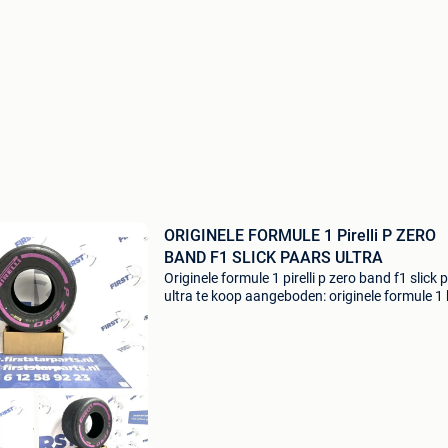
ORIGINELE FORMULE 1 Pirelli P ZERO
BAND F1 SLICK PAARS ULTRA
Originele formule 1 pirelli p zero band f1 slick 
ultra te koop aangeboden: originele formule 
pirelli p zero soft f1 slick - origineel formule 1
- slik ultra soft paars - (collectors item