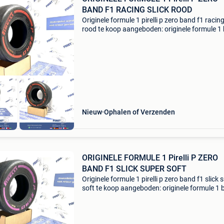
BAND F1 RACING SLICK ROOD
Originele formule 1 pirelli p zero band f1 racing
rood te koop aangeboden: originele formule 1
pirelli p zero soft f1 racing slick - origineel for
- slik soft rood - (collectors item)
Nieuw
Ophalen of Verzenden
ORIGINELE FORMULE 1 Pirelli P ZERO
BAND F1 SLICK SUPER SOFT
Originele formule 1 pirelli p zero band f1 slick 
soft te koop aangeboden: originele formule 1
pirelli p zero soft f1 race slick - origineel formul
slik super soft paars - (collectors i