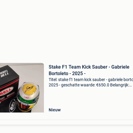
Stake F1 Team Kick Sauber - Gabriele
Bortoleto - 2025 -
Titel: stake f1 team kick sauber - gabriele borto
2025 - geschatte waarde: €650.0 Belangrijk:
winnende biedingen zijn exclusief 9%
koperbescherming + €3 gabriele bortoleto | st
t
Nieuw