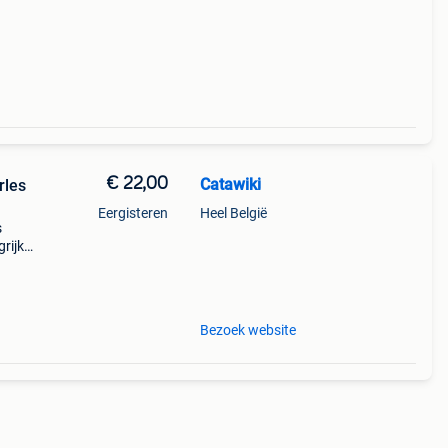
€ 22,00
Catawiki
rles
Eergisteren
Heel België
s
rijk:
Bezoek website