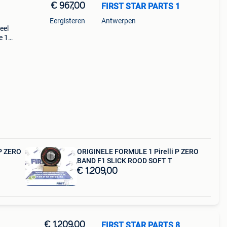
€ 967,00
FIRST STAR PARTS 1
Eergisteren
Antwerpen
eel
e 1
ule 1
P ZERO
ORIGINELE FORMULE 1 Pirelli P ZERO
BAND F1 SLICK ROOD SOFT T
€ 1.209,00
€ 1.209,00
FIRST STAR PARTS 8