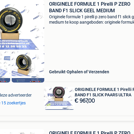
ORIGINELE FORMULE 1 Pirelli P ZERO
BAND F1 SLICK GEEL MEDIUM
Originele formule 1 pirelli p zero band f1 slick g
medium te koop aangeboden: originele formul
band pirelli p zero soft f1 slick - origineel form
- slik medium geel - (collectors item) - g
Gebruikt
Ophalen of Verzenden
ORIGINELE FORMULE 1 Pirelli 
BAND F1 SLICK PAARS ULTRA
deze adverteerder
€ 967,00
e 15 zoekertjes
ORIGINELE FORMULE 1 Pirelli P ZERO