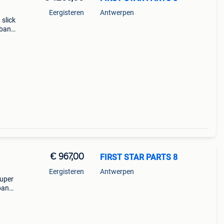
Eergisteren
Antwerpen
 slick
 band
mule 1
€ 967,00
FIRST STAR PARTS 8
Eergisteren
Antwerpen
super
 band
e 1 -