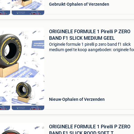
Gebruikt
Ophalen of Verzenden
ORIGINELE FORMULE 1 Pirelli P ZERO
BAND F1 SLICK MEDIUM GEEL
Originele formule 1 pirelli p zero band f1 slick
medium geel te koop aangeboden: originele f
1 band pirelli p zero soft f1 slick - origineel for
- slik medium geel - (collectors item) - ge
Nieuw
Ophalen of Verzenden
ORIGINELE FORMULE 1 Pirelli P ZERO
BAND F1 SLICK ROOD SOFT T