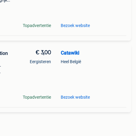
rijk:
Topadvertentie
Bezoek website
€ 3,00
Catawiki
tion
Eergisteren
Heel België
-
or
Topadvertentie
Bezoek website