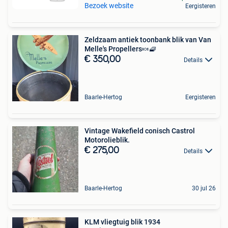
Bezoek website
Eergisteren
Zeldzaam antiek toonbank blik van Van
Melle's Propellers🍬🧇
€ 350,00
Details
Baarle-Hertog
Eergisteren
Vintage Wakefield conisch Castrol
Motorolieblik.
€ 275,00
Details
Baarle-Hertog
30 jul 26
KLM vliegtuig blik 1934