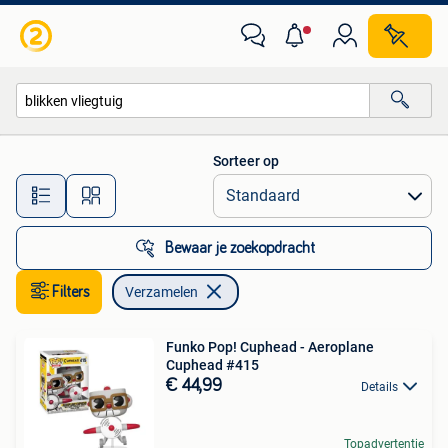
Verzamelen
Sorteer op
Alle afstanden…
Bewaar je zoekopdracht
Filters
Verzamelen
Funko Pop! Cuphead - Aeroplane
Cuphead #415
€ 44,99
Details
Topadvertentie