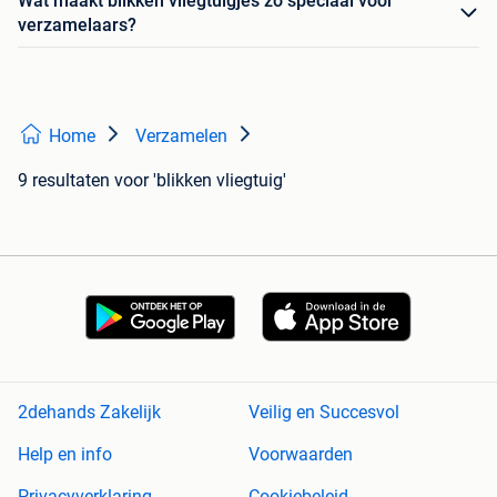
Wat maakt blikken vliegtuigjes zo speciaal voor
verzamelaars?
Home
Verzamelen
9 resultaten
voor 'blikken vliegtuig'
2dehands Zakelijk
Veilig en Succesvol
Help en info
Voorwaarden
Privacyverklaring
Cookiebeleid