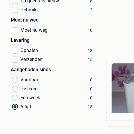
Zo goed als nieuw
8
Gebruikt
2
Moet nu weg
Moet nu weg
0
Levering
Ophalen
18
Verzenden
15
Aangeboden sinds
Vandaag
0
Gisteren
0
Een week
0
Altijd
18