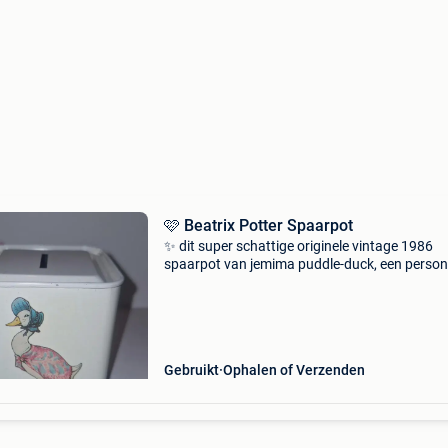
🩷 Beatrix Potter Spaarpot
✨️ dit super schattige originele vintage 1986
spaarpot van jemima puddle-duck, een perso
uit de verhalen van beatrix potter. 🤍 De spaar
gemaakt van blik. ✨️ Hij is geproduceerd in
engeland
Gebruikt
Ophalen of Verzenden