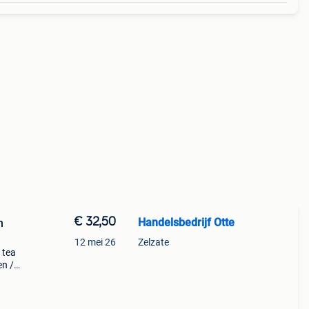
€ 32,50
Handelsbedrijf Otte
n
12 mei 26
Zelzate
 tea
en /
e
of