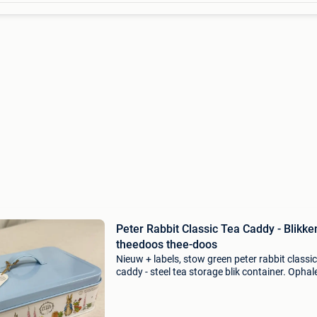
Peter Rabbit Classic Tea Caddy - Blikke
theedoos thee-doos
Nieuw + labels, stow green peter rabbit classic
caddy - steel tea storage blik container. Ophal
verzenden van nederland postnl, bekijk al onz
advertenties. Een heerlijke thee blikken caddy 