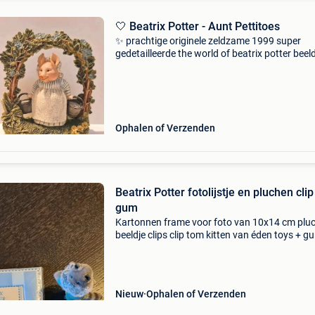
🤍 Beatrix Potter - Aunt Pettitoes
✨️ prachtige originele zeldzame 1999 super
gedetailleerde the world of beatrix potter beeld
" aunt pettitoes " ✨️ " tante pettitoes " ✨️ met se
739553 ✨️ ideaal voor li
Ophalen of Verzenden
Beatrix Potter fotolijstje en pluchen clip
gum
Kartonnen frame voor foto van 10x14 cm plu
beeldje clips clip tom kitten van éden toys + g
Nieuw
Ophalen of Verzenden