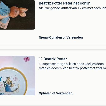
Beatrix Potter Peter het Konijn
Nieuwe gelede knuffel van 17 cm met eden-lab
Nieuw
Ophalen of Verzenden
🤍 Beatrix Potter
✨️ super schattige blikken doos koekjes doos
metalen doos ✨️ van beatrix potter met zéér m
afbeeldingen ⚠️ let op: doos is nog splinternie
maar er zijn wel enkel zeer kleine deukjes aan
enk
Ophalen of Verzenden