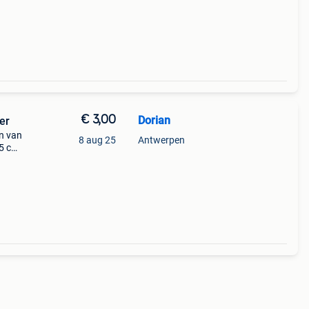
€ 3,00
Dorian
er
en van
8 aug 25
Antwerpen
,5 cm