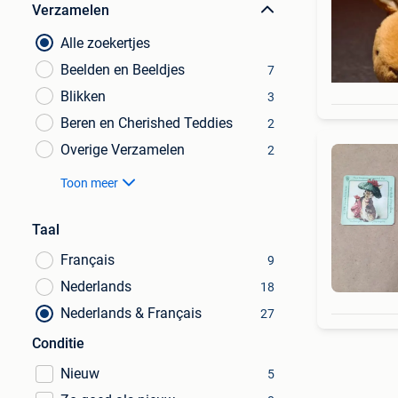
Verzamelen
Alle zoekertjes
Beelden en Beeldjes
7
Blikken
3
Beren en Cherished Teddies
2
Overige Verzamelen
2
Toon meer
Taal
Français
9
Nederlands
18
Nederlands & Français
27
Conditie
Nieuw
5