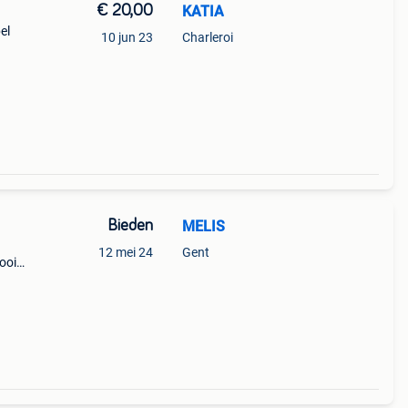
€ 20,00
KATIA
el
10 jun 23
Charleroi
Bieden
MELIS
12 mei 24
Gent
ooie
uw
wezig