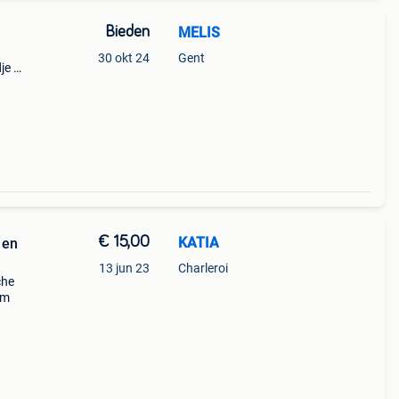
Bieden
MELIS
30 okt 24
Gent
je ✨️
rie nr:
€ 15,00
KATIA
 en
13 jun 23
Charleroi
che
um