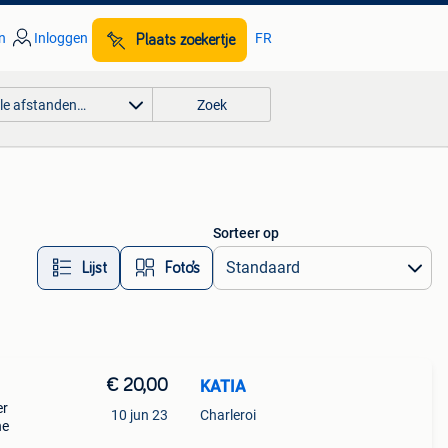
n
Inloggen
FR
Plaats zoekertje
lle afstanden…
Zoek
Sorteer op
Lijst
Foto’s
€ 20,00
KATIA
er
10 jun 23
Charleroi
he