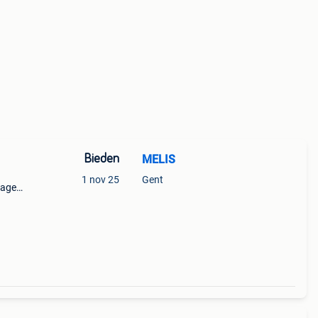
Bieden
MELIS
1 nov 25
Gent
nage
pot is