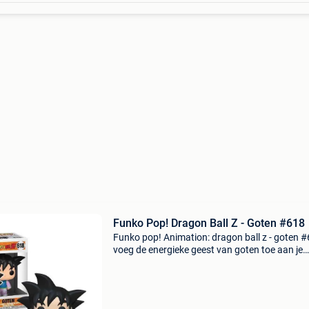
Funko Pop! Dragon Ball Z - Goten #618
Funko pop! Animation: dragon ball z - goten 
voeg de energieke geest van goten toe aan je
collectie met deze funko pop! Animation uit de
wereld van dragon ball z. Met zijn herkenbare
houding en le