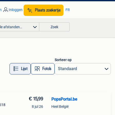
n
Inloggen
FR
Plaats zoekertje
lle afstanden…
Zoek
Sorteer op
Lijst
Foto’s
€ 15,99
PopsPortal.be
#618
8 jul 26
Heel België