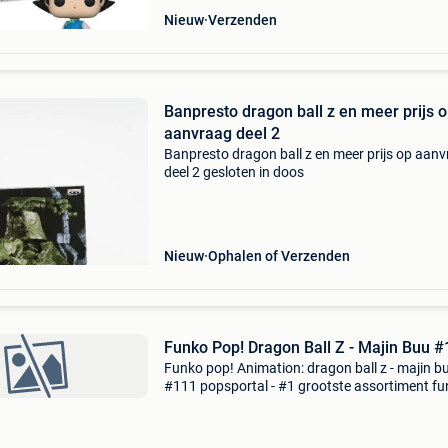
Nieuw
Verzenden
Banpresto dragon ball z en meer prijs 
aanvraag deel 2
Banpresto dragon ball z en meer prijs op aan
deel 2 gesloten in doos
Nieuw
Ophalen of Verzenden
Funko Pop! Dragon Ball Z - Majin Buu
Funko pop! Animation: dragon ball z - majin b
#111 popsportal - #1 grootste assortiment f
pops van europa! Specialist in amerikaanse
exclusives & hard-to-gets. €3.90 Verzendkost
grat