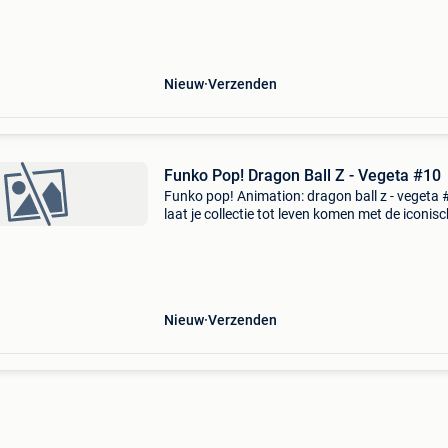
wereld van dragon ball z. Met zijn herkenbare
houding en le
Nieuw
Verzenden
Funko Pop! Dragon Ball Z - Vegeta #10
Funko pop! Animation: dragon ball z - vegeta
laat je collectie tot leven komen met de iconis
funko pop! Animation: dragon ball z - vegeta 
Deze unieke vinylfiguur vangt de kracht, trots 
Nieuw
Verzenden