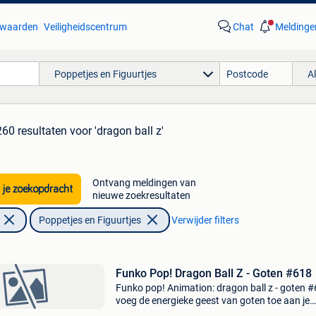
waarden
Veiligheidscentrum
Chat
Meldinge
Poppetjes en Figuurtjes
A
260 resultaten
voor 'dragon ball z'
Ontvang meldingen van
 je zoekopdracht
nieuwe zoekresultaten
Poppetjes en Figuurtjes
Verwijder filters
Funko Pop! Dragon Ball Z - Goten #618
Funko pop! Animation: dragon ball z - goten 
voeg de energieke geest van goten toe aan je
collectie met deze funko pop! Animation uit de