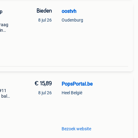
Bieden
oostvh
op
8 jul 26
Oudenburg
vraag
in
€ 15,89
PopsPortal.be
 #11
8 jul 26
Heel België
 ball
unko
ez
Bezoek website