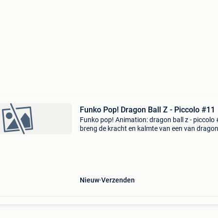
Funko Pop! Dragon Ball Z - Piccolo #11
Funko pop! Animation: dragon ball z - piccolo
breng de kracht en kalmte van een van dragon
z’s meest iconische krijgers tot leven met de f
pop! Animation: dragon ball z - piccolo #11. D
Nieuw
Verzenden