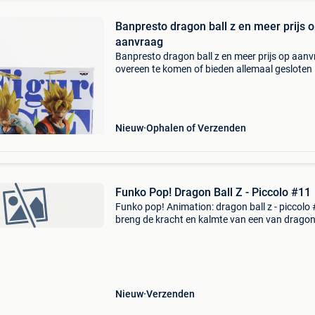
Banpresto dragon ball z en meer prijs 
aanvraag
Banpresto dragon ball z en meer prijs op aan
overeen te komen of bieden allemaal gesloten 
doos
Nieuw
Ophalen of Verzenden
Funko Pop! Dragon Ball Z - Piccolo #11
Funko pop! Animation: dragon ball z - piccolo
breng de kracht en kalmte van een van dragon
z’s meest iconische krijgers tot leven met de f
pop! Animation: dragon ball z - piccolo #11. D
Nieuw
Verzenden