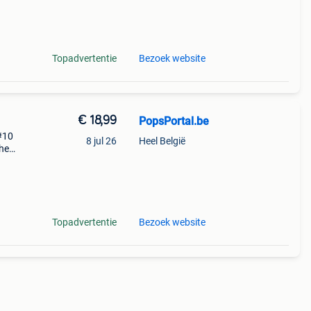
Topadvertentie
Bezoek website
€ 18,99
PopsPortal.be
 #10
8 jul 26
Heel België
che
#10.
en
Topadvertentie
Bezoek website