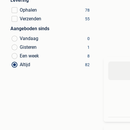
Levering
Ophalen
78
Verzenden
55
Aangeboden sinds
Vandaag
0
Gisteren
1
Een week
8
Altijd
82