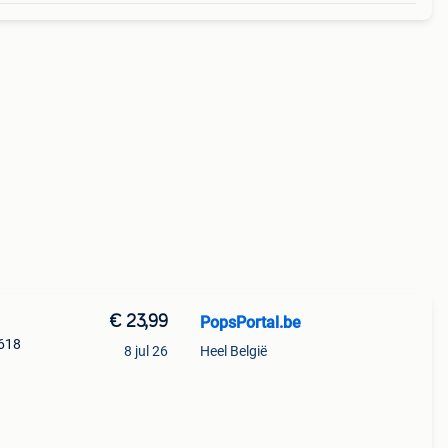
€ 23,99
PopsPortal.be
#618
8 jul 26
Heel België