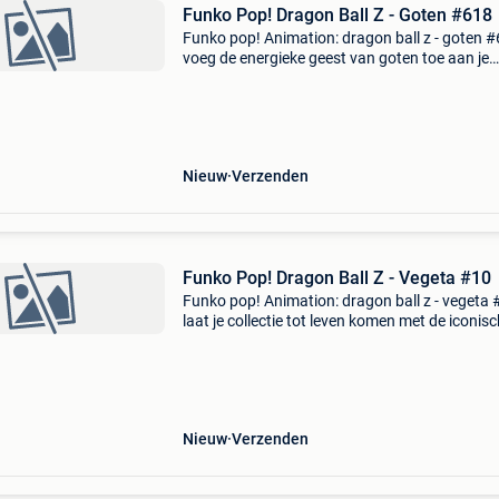
Funko Pop! Dragon Ball Z - Goten #618
Funko pop! Animation: dragon ball z - goten 
voeg de energieke geest van goten toe aan je
collectie met deze funko pop! Animation uit de
wereld van dragon ball z. Met zijn herkenbare
houding en le
Nieuw
Verzenden
Funko Pop! Dragon Ball Z - Vegeta #10
Funko pop! Animation: dragon ball z - vegeta
laat je collectie tot leven komen met de iconis
funko pop! Animation: dragon ball z - vegeta 
Deze unieke vinylfiguur vangt de kracht, trots 
Nieuw
Verzenden