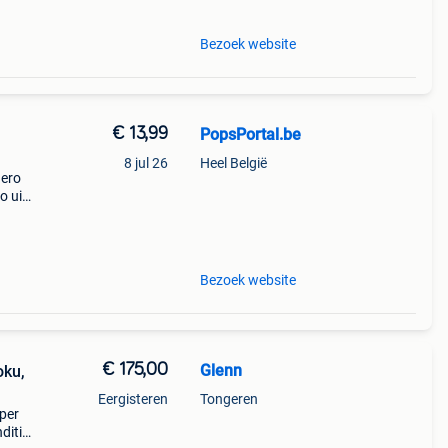
Bezoek website
€ 13,99
PopsPortal.be
8 jul 26
Heel België
gero
o uit
van
 bl
Bezoek website
€ 175,00
Glenn
oku,
Eergisteren
Tongeren
uper
ditie: