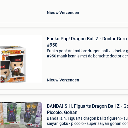
Nieuw
Verzenden
Funko Pop! Dragon Ball Z - Doctor Gero
#950
Funko pop! Animation: dragon ball z - doctor 
#950 maak kennis met de beruchte doctor ger
dragon ball z, nu vastgelegd in de unieke stijl 
funko pop! Met zijn herkenbare outfit, scherpe
Nieuw
Verzenden
BANDAI S.H. Figuarts Dragon Ball Z - G
Piccolo, Gohan
Bandai s.h. Figuarts dragon ball z figuren: - s
saiyan goku - piccolo - super saiyan gohan con