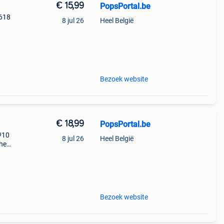
€ 15,99
PopsPortal.be
#618
8 jul 26
Heel België
Bezoek website
€ 18,99
PopsPortal.be
 #10
8 jul 26
Heel België
che
#10.
en
Bezoek website