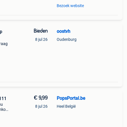
Bezoek website
Bieden
oostvh
op
8 jul 26
Oudenburg
vraag
€ 9,99
PopsPortal.be
 #111
uu
8 jul 26
Heel België
unko
en,