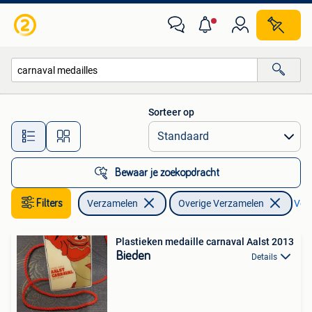
Overige Verzamelen
Sorteer op
Alle afstanden…
Bewaar je zoekopdracht
Filters
Verzamelen
Overige Verzamelen
Verw
Plastieken medaille carnaval Aalst 2013
Bieden
Details