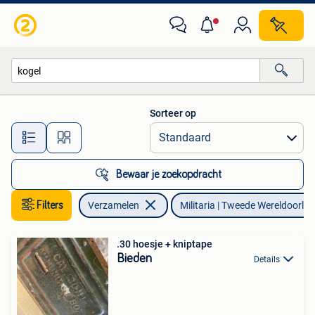
Militaria | Tweede Wereldoorlog
Sorteer op
Alle afstanden…
Bewaar je zoekopdracht
Filters
Verzamelen
Militaria | Tweede Wereldoorlog
.30 hoesje + kniptape
Bieden
Details