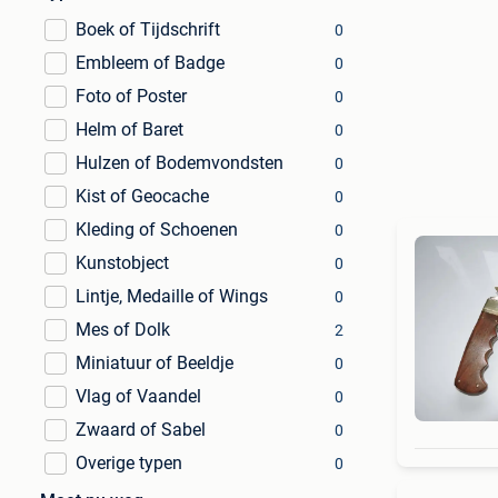
Boek of Tijdschrift
0
Embleem of Badge
0
Foto of Poster
0
Helm of Baret
0
Hulzen of Bodemvondsten
0
Kist of Geocache
0
Kleding of Schoenen
0
Kunstobject
0
Lintje, Medaille of Wings
0
Mes of Dolk
2
Miniatuur of Beeldje
0
Vlag of Vaandel
0
Zwaard of Sabel
0
Overige typen
0