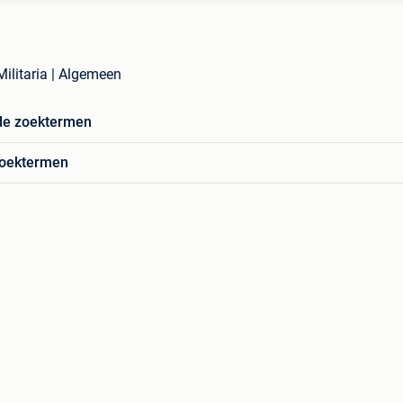
Militaria | Algemeen
de zoektermen
zoektermen