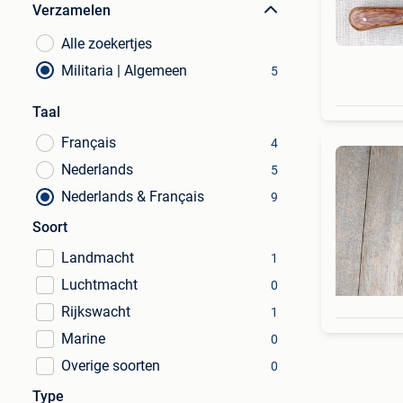
Verzamelen
Alle zoekertjes
Militaria | Algemeen
5
Taal
Français
4
Nederlands
5
Nederlands & Français
9
Soort
Landmacht
1
Luchtmacht
0
Rijkswacht
1
Marine
0
Overige soorten
0
Type