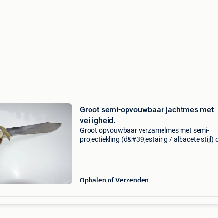
Groot semi-opvouwbaar jachtmes met
veiligheid.
Groot opvouwbaar verzamelmes met semi-
projectiekling (d&#39;estaing / albacete stijl) d
imposante mes past in de traditie de grote sp
en europese jacht- en zakmessen uit de tweed
helft van
Ophalen of Verzenden