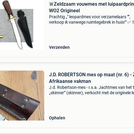
🚨Zeldzaam vouwmes met luipaardprin
WO2 Origineel
Prachtig „" leopardmes voor verzamelaars "”,
verkoop ik vanwege ruimtegebrek in huis!” ✅
Origineel stuk gegarandeerd. ✅ Snelle en
zorgvuldige levering. ✅ Functionele klep ✅ +
schoon mes
Verzenden
J.D. ROBERTSON mes op maat (nr. 6) - 
Afrikaanse vakman
J.d. Robertson-mes - r.s.a. Jachtmes van het 
„skinner” (skinner), verkocht met de originele l
schede. Prestigieus handgemaakt bestek;
handgemaakt stuk genummerd „6". Gemaakt 
jim rob
Ophalen