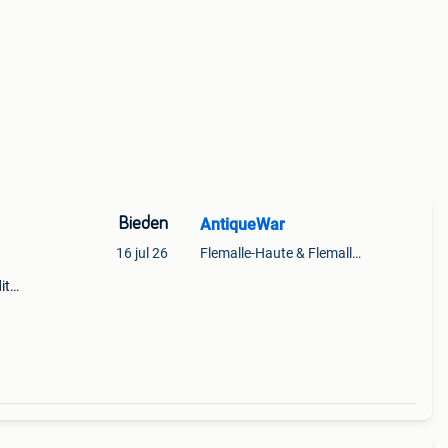
Bieden
AntiqueWar
16 jul 26
Flemalle-Haute & Flemalle- Grande & Partie Awirs
it
aanse
e