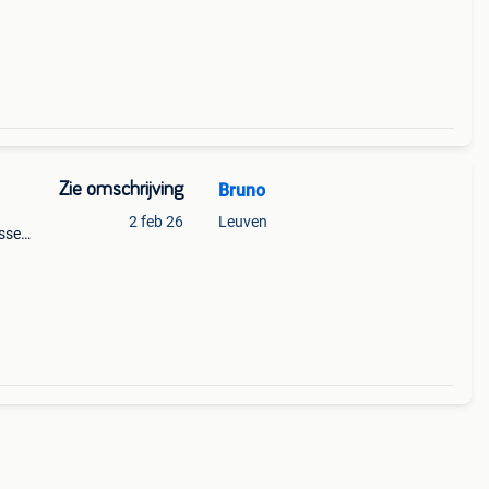
Zie omschrijving
Bruno
2 feb 26
Leuven
essen
€
oten