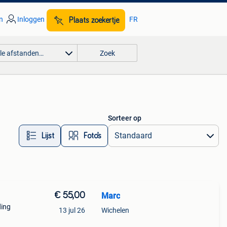
n
Inloggen
FR
Plaats zoekertje
lle afstanden…
Zoek
Sorteer op
Lijst
Foto’s
€ 55,00
Marc
ding
13 jul 26
Wichelen