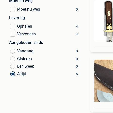
Moet nu weg
Moet nu weg
0
Levering
Ophalen
4
Verzenden
4
Aangeboden sinds
Vandaag
0
Gisteren
0
Een week
0
Altijd
5