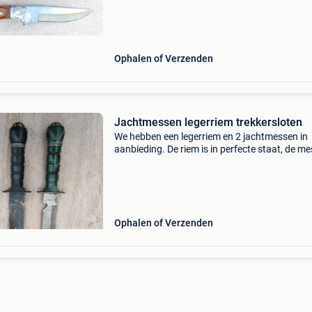
Ophalen of Verzenden
Jachtmessen legerriem trekkersloten
We hebben een legerriem en 2 jachtmessen in
aanbieding. De riem is in perfecte staat, de m
hebben kompas en slijpsteentje we vragen 25
voor 2 messen en 1riem we bieden 2 trekkersl
aan v
Ophalen of Verzenden