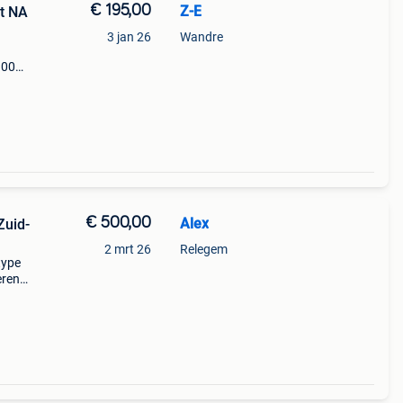
€ 195,00
Z-E
t NA
3 jan 26
Wandre
 100%
€ 500,00
Alex
Zuid-
2 mrt 26
Relegem
type
eren
door