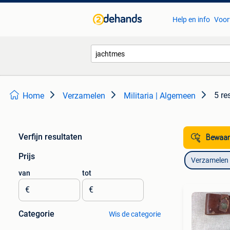
Help en info
Voor
5 re
Home
Verzamelen
Militaria | Algemeen
Verfijn resultaten
Bewaar
Prijs
Verzamelen
van
tot
€
€
Categorie
Wis de categorie