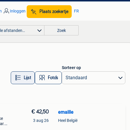
n
Inloggen
FR
Plaats zoekertje
lle afstanden…
Zoek
Sorteer op
Lijst
Foto’s
€ 42,50
emaille
ke
3 aug 26
Heel België
ar.