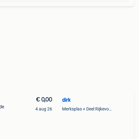
€ 0,00
dirk
ude
4 aug 26
Merksplas + Deel Rijkevorsel