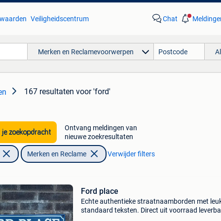
waarden
Veiligheidscentrum
Chat
Meldinge
Merken en Reclamevoorwerpen
A
167 resultaten
voor 'ford'
en
Ontvang meldingen van
 je zoekopdracht
nieuwe zoekresultaten
Merken en Reclame
Verwijder filters
Ford place
Echte authentieke straatnaamborden met leu
standaard teksten. Direct uit voorraad leverba
Een geweldig geschenk voor de echt auto-