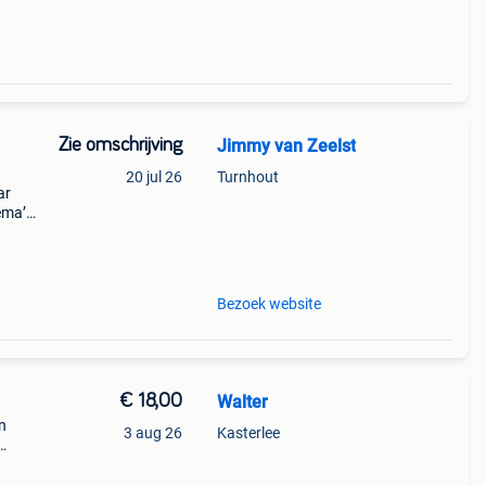
Zie omschrijving
Jimmy van Zeelst
20 jul 26
Turnhout
ar
ema’s
koop
Bezoek website
€ 18,00
Walter
n
3 aug 26
Kasterlee
m