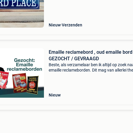
motor/traktor liefhebber. Afm. 33X8 cm. Gebo
van vorm.
Nieuw
Verzenden
Emaille reclamebord , oud emaille bord
GEZOCHT / GEVRAAGD
Beste, als verzamelaar ben ik altijd op zoek na
emaille reclameborden. Dit mag van allerlei th
zijn. Zelfs borden in slechte staat en dubbele 
ik! Voor goede en slechte kwaliteit borden bet
Nieuw