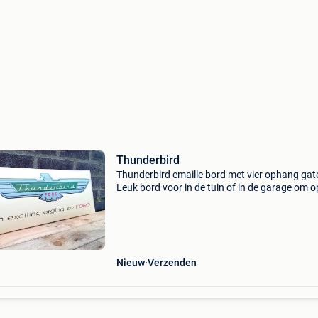
Thunderbird
Thunderbird emaille bord met vier ophang gat
Leuk bord voor in de tuin of in de garage om o
hangen. De ford thunderbird, die in 1955
geïntroduceerd werd, is een automodel van fo
oorspronkelij
Nieuw
Verzenden