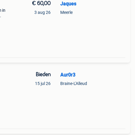
€ 60,00
Jaques
 in
3 aug 26
Meerle
Bieden
Aur0r3
15 jul 26
Braine-L'Alleud