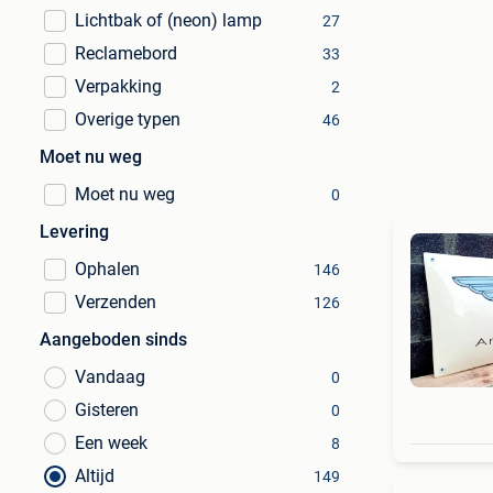
Lichtbak of (neon) lamp
27
Reclamebord
33
Verpakking
2
Overige typen
46
Moet nu weg
Moet nu weg
0
Levering
Ophalen
146
Verzenden
126
Aangeboden sinds
Vandaag
0
Gisteren
0
Een week
8
Altijd
149