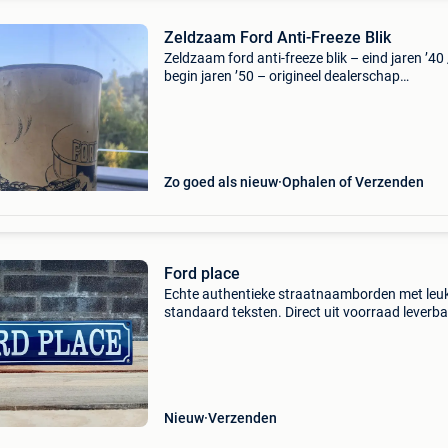
Zeldzaam Ford Anti-Freeze Blik
Zeldzaam ford anti-freeze blik – eind jaren ’40 
begin jaren ’50 – origineel dealerschap
verzamelobject een zeldzaam en zeer gewild
origineel ford anti-freeze blik uit de late jaren 
tot de vroeg
Zo goed als nieuw
Ophalen of Verzenden
Ford place
Echte authentieke straatnaamborden met leu
standaard teksten. Direct uit voorraad leverba
Een geweldig geschenk voor de echt auto-
motor/traktor liefhebber. Afm. 33X8 cm. Gebo
van vorm.
Nieuw
Verzenden