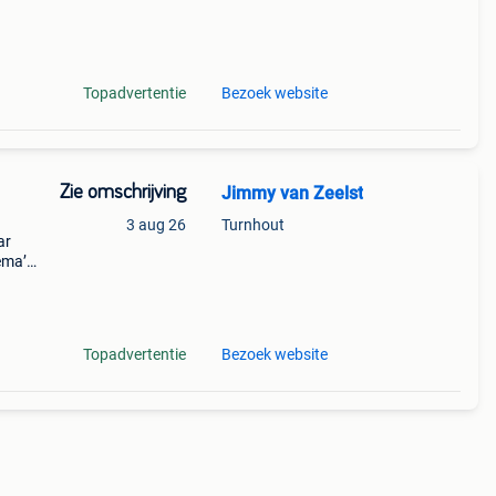
ld
Topadvertentie
Bezoek website
Zie omschrijving
Jimmy van Zeelst
3 aug 26
Turnhout
ar
ema’s
koop
Topadvertentie
Bezoek website