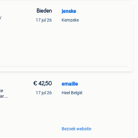
Bieden
jenske
/
17 jul 26
Kemzeke
1940
€ 42,50
emaille
ke
17 jul 26
Heel België
ar.
ld
Bezoek website