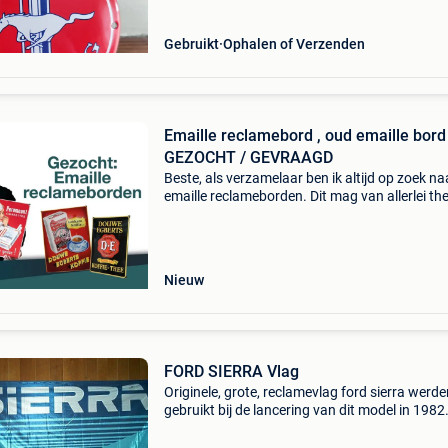
Gebruikt
Ophalen of Verzenden
Emaille reclamebord , oud emaille bord
GEZOCHT / GEVRAAGD
Beste, als verzamelaar ben ik altijd op zoek na
emaille reclameborden. Dit mag van allerlei th
zijn. Zelfs borden in slechte staat en dubbele 
ik! Voor goede en slechte kwaliteit borden bet
Nieuw
FORD SIERRA Vlag
Originele, grote, reclamevlag ford sierra werde
gebruikt bij de lancering van dit model in 1982
nieuwstaat, en ongebruikt meet 100 op 200 c