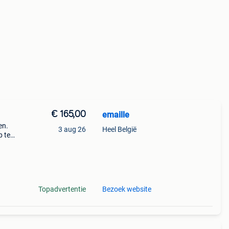
€ 165,00
emaille
en.
3 aug 26
Heel België
p te
rd
Topadvertentie
Bezoek website