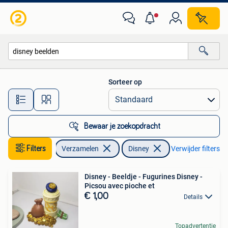
Disney
Sorteer op
Alle afstanden…
Bewaar je zoekopdracht
Filters
Verzamelen
Disney
Verwijder filters
Disney - Beeldje - Fugurines Disney -
Picsou avec pioche et
€ 1,00
Details
Topadvertentie