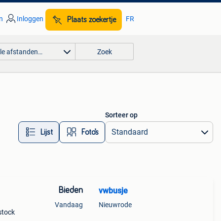
n
Inloggen
FR
Plaats zoekertje
lle afstanden…
Zoek
Sorteer op
Lijst
Foto’s
Bieden
vwbusje
Vandaag
Nieuwrode
stock