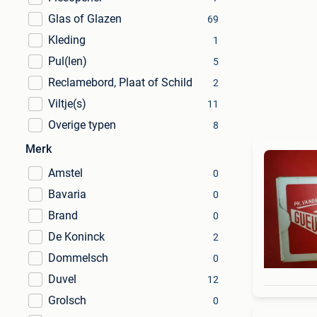
Glas of Glazen
69
Kleding
1
Pul(len)
5
Reclamebord, Plaat of Schild
2
Viltje(s)
11
Overige typen
8
Merk
Amstel
0
Bavaria
0
Brand
0
De Koninck
2
Dommelsch
0
Duvel
12
Grolsch
0