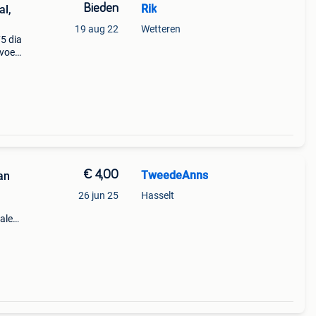
Bieden
Rik
al,
19 aug 22
Wetteren
75 dia
voet,
€ 4,00
TweedeAnns
an
26 jun 25
Hasselt
halen
k