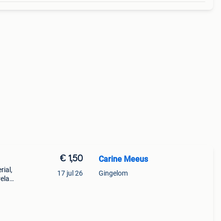
€ 1,50
Carine Meeus
rial,
17 jul 26
Gingelom
relay