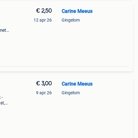
€ 2,50
Carine Meeus
12 apr 26
Gingelom
met
van
€ 3,00
Carine Meeus
9 apr 26
Gingelom
 -
st,
 hangt