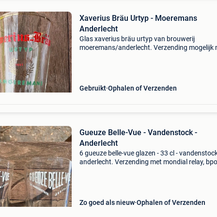
Xaverius Bräu Urtyp - Moeremans
Anderlecht
Glas xaverius bräu urtyp van brouwerij
moeremans/anderlecht. Verzending mogelijk 
bpost, mondial relay, dpd of postnl. De keuze 
de koper zal de kostprijs van de verzending
bepalen.
Gebruikt
Ophalen of Verzenden
Gueuze Belle-Vue - Vandenstock -
Anderlecht
6 gueuze belle-vue glazen - 33 cl - vandenstock
anderlecht. Verzending met mondial relay, bpo
dpd of postnl. De kostprijs van de verzending
af van de keuze van de klant.
Zo goed als nieuw
Ophalen of Verzenden