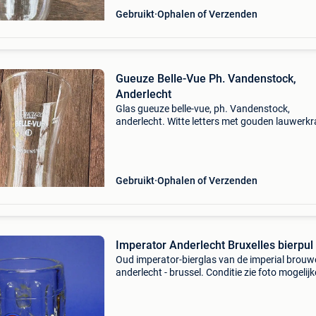
Gebruikt
Ophalen of Verzenden
Gueuze Belle-Vue Ph. Vandenstock,
Anderlecht
Glas gueuze belle-vue, ph. Vandenstock,
anderlecht. Witte letters met gouden lauwerkr
Verzending kan met bpost, mondial relay, dpd 
postnl. De kostprijs voor verzending is naarge
de gekozen
Gebruikt
Ophalen of Verzenden
Imperator Anderlecht Bruxelles bierpul
Oud imperator-bierglas van de imperial brouwer
anderlecht - brussel. Conditie zie foto mogelijke
voor voorwerpen van de brouwerijen in ukkel, s
genesius-rode of waals-brabant). Op te hale