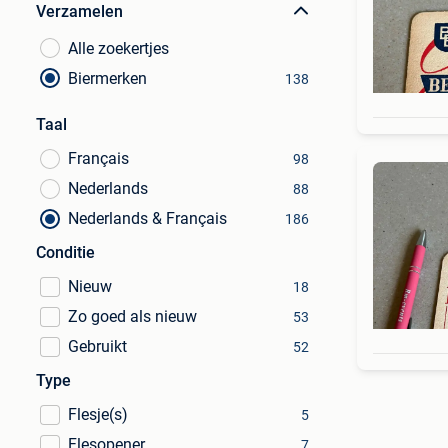
Verzamelen
Alle zoekertjes
Biermerken
138
Taal
Français
98
Nederlands
88
Nederlands & Français
186
Conditie
Nieuw
18
Zo goed als nieuw
53
Gebruikt
52
Type
Flesje(s)
5
Flesopener
7