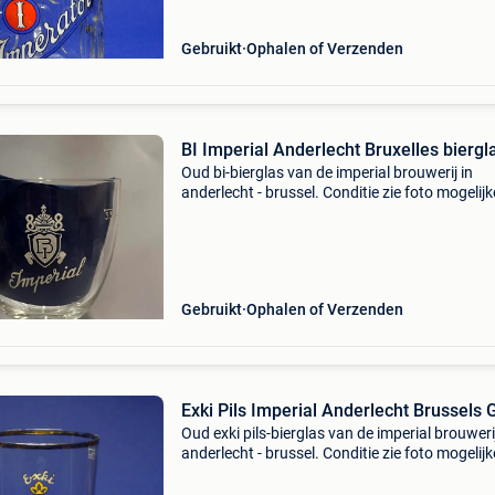
Gebruikt
Ophalen of Verzenden
BI Imperial Anderlecht Bruxelles biergl
Oud bi-bierglas van de imperial brouwerij in
anderlecht - brussel. Conditie zie foto mogelijke
voor voorwerpen van de brouwerijen in ukkel, s
genesius-rode of waals-brabant). Op te halen
Gebruikt
Ophalen of Verzenden
Exki Pils Imperial Anderlecht Brussels 
Oud exki pils-bierglas van de imperial brouwerij
anderlecht - brussel. Conditie zie foto mogelijke
voor voorwerpen van de brouwerijen in ukkel, s
genesius-rode of waals-brabant). Op te hale