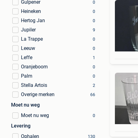
Gulpener
0
Heineken
0
Hertog Jan
0
Jupiler
9
La Trappe
0
Leeuw
0
Leffe
1
Oranjeboom
0
Palm
0
Stella Artois
2
Overige merken
66
Moet nu weg
Moet nu weg
0
Levering
Ophalen
130