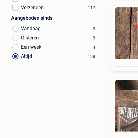
Verzenden
117
Aangeboden sinds
Vandaag
3
Gisteren
3
Een week
4
Altijd
138