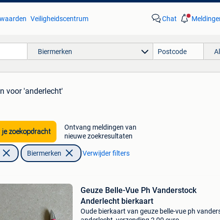
waarden
Veiligheidscentrum
Chat
Meldinge
Biermerken
A
en
voor 'anderlecht'
Ontvang meldingen van
 je zoekopdracht
nieuwe zoekresultaten
Biermerken
Verwijder filters
Geuze Belle-Vue Ph Vanderstock
Anderlecht bierkaart
Oude bierkaart van geuze belle-vue ph vander