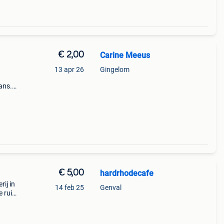
€ 2,00
Carine Meeus
13 apr 26
Gingelom
ans.
of
lang
€ 5,00
hardrhodecafe
ij in
14 feb 25
Genval
 ruil
int-