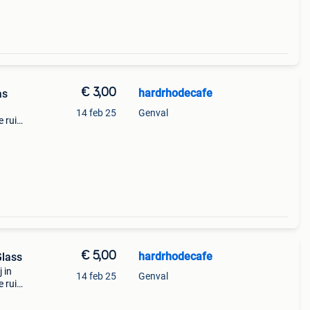
€ 3,00
hardrhodecafe
as
14 feb 25
Genval
 ruil
int-
 op ge
€ 5,00
hardrhodecafe
Glass
 in
14 feb 25
Genval
 ruil
int-