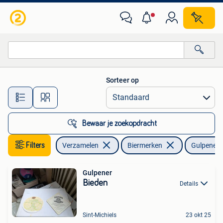
Biermerken
Sorteer op
Alle afstanden…
Bewaar je zoekopdracht
Filters
Verzamelen
Biermerken
Gulpener
Gulpener
Bieden
Details
Sint-Michiels
23 okt 25