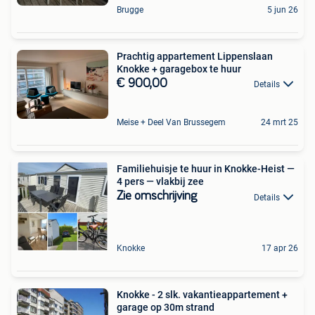
Brugge
5 jun 26
Prachtig appartement Lippenslaan
Knokke + garagebox te huur
€ 900,00
Details
Meise + Deel Van Brussegem
24 mrt 25
Familiehuisje te huur in Knokke-Heist —
4 pers — vlakbij zee
Zie omschrijving
Details
Knokke
17 apr 26
Knokke - 2 slk. vakantieappartement +
garage op 30m strand