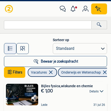
Vacatures | Onderwijs, Wetenschap en Onderzoek
Sorteer op
Alle afstanden…
Bewaar je zoekopdracht
Filters
Vacatures
Onderwijs en Wetenschap
Bijles fysica,wiskunde en chemie
€ 1,00
Details
Lede
31 jul 26