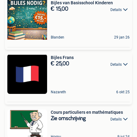
Bijles van Basisschool Kinderen
€ 15,00
Details
Blanden
29 jan 26
Bijles Frans
€ 25,00
Details
Nazareth
6 okt 25
Cours particuliers en mathématiques
Zie omschrijving
Details
Hornu
9 jul 24