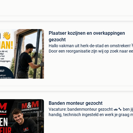
Plaatser kozijnen en overkappingen
gezocht
Hallo vakman uit herk-de-stad en omstreken! 
Door een reorganisatie zijn wij op zoek naar e
zelfstandige plaatser (m/v/x) voor de regio he
stad. Wat ga je doen? Uitbreken en plaatsen v
rame
Banden monteur gezocht
Vacature: bandenmonteur gezocht 🚗🔧 ben ji
handig, technisch ingesteld en werk je graag 
auto’s? Dan zijn wij op zoek naar jou! Wat ga j
doen? Monteren en demonteren van autoban
balanceren en