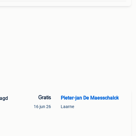
Gratis
Pieter-jan De Maesschalck
aagd
16 jun 26
Laarne
is een