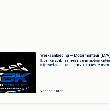
Werkaanbieding — Motormonteur (M/V
Ik ben op zoek naar een ervaren motormonte
mijn werkplaats te komen versterken. Missies 
onderhoud en reparatie van motorfietsen. -
Diagnose van mechanische en elektrische
storingen. - Revisies,
Variabele uren