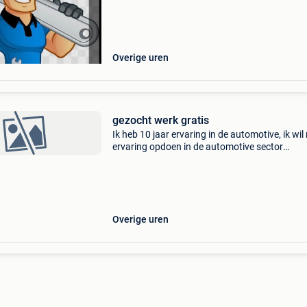
Overige uren
gezocht werk gratis
Ik heb 10 jaar ervaring in de automotive, ik wil
ervaring opdoen in de automotive sector
mechaniek / detailing / carrosserie het maakt 
uit. Ik ben hooggeschoolde met bachelor in de
autotechn
Overige uren