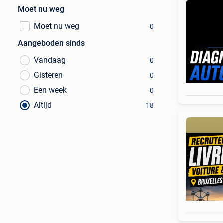
Moet nu weg
Moet nu weg
0
Aangeboden sinds
Vandaag
0
Gisteren
0
Een week
0
Altijd
18