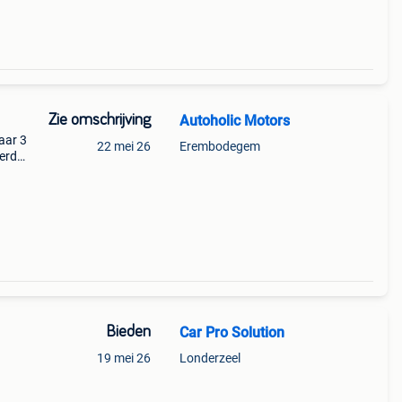
Zie omschrijving
Autoholic Motors
aar 3
22 mei 26
Erembodegem
erd
✅Cash
Bieden
Car Pro Solution
19 mei 26
Londerzeel