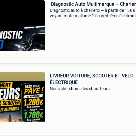
️ Diagnostic Auto Multimarque – Charler
Diagnostic auto à charleroi – à partir de 15€ u
voyant moteur allumé ? Un problème électroni
Besoin d’un diagnostic avant une réparation ?
vous propose : ✅ diagnostic complet de tous l
LIVREUR VOITURE, SCOOTER ET VELO
ÉLECTRIQUE
Nous cherchons des chauffeurs