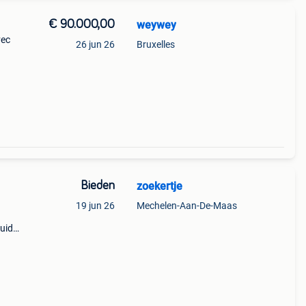
€ 90.000,00
weywey
vec
26 jun 26
Bruxelles
nnée :
en
Bieden
zoekertje
19 jun 26
Mechelen-Aan-De-Maas
uid
jf