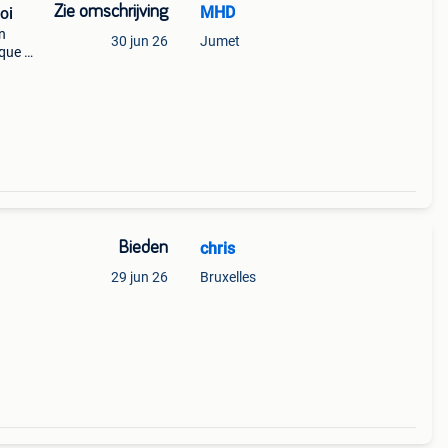
Zie omschrijving
MHD
oi
n
30 jun 26
Jumet
que ?
 Je
es
Bieden
chris
29 jun 26
Bruxelles