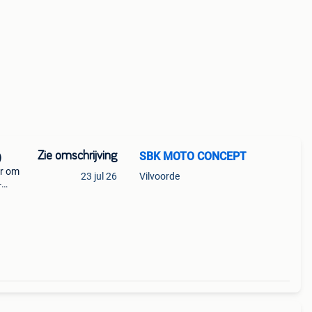
Zie omschrijving
SBK MOTO CONCEPT
)
ur om
23 jul 26
Vilvoorde
-