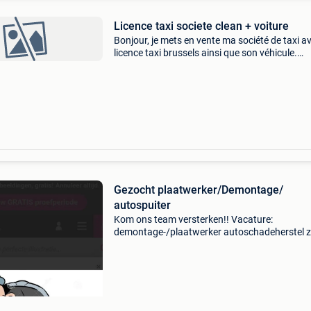
Licence taxi societe clean + voiture
Bonjour, je mets en vente ma société de taxi a
licence taxi brussels ainsi que son véhicule.
Véhicule : volkswagen golf 8 variant (break) a
2022 véhicule toujours entretenu en temps et 
heu
Gezocht plaatwerker/Demontage/
autospuiter
Kom ons team versterken!! Vacature:
demontage-/plaatwerker autoschadeherstel z
limburg. Ben jij een vakman met passie voor
auto&#39;s? Voor ons autoschadeherstelbedri
zijn wij op zoek naar ee