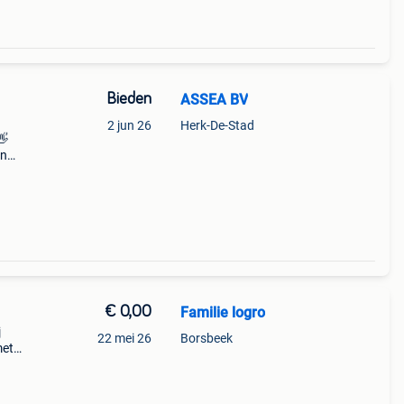
Bieden
ASSEA BV
2 jun 26
Herk-De-Stad
👋
en
rk-de-
an
€ 0,00
Familie logro
j
22 mei 26
Borsbeek
met
e
den