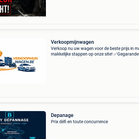
Verkoopmijnwagen
Verkoop nu uw wagen voor de beste prijs in m
makkelijke stappen op onze site! ✅Gegarande
de beste prijs. ✅Zelfde dag nog opgehaald. 
uitbetaald of instant overschrijving. ✅Geen
verplaatsi
Depanage
Prix défi en toute concurrence