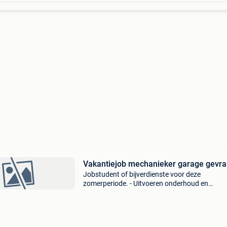
Vakantiejob mechanieker garage gevr
Jobstudent of bijverdienste voor deze
zomerperiode. - Uitvoeren onderhoud en
herstellingen personenwagens, lichte vracht. -
Regio zele - ervaring in techniek of mechaniek 
pluspunt. - Hoeft geen