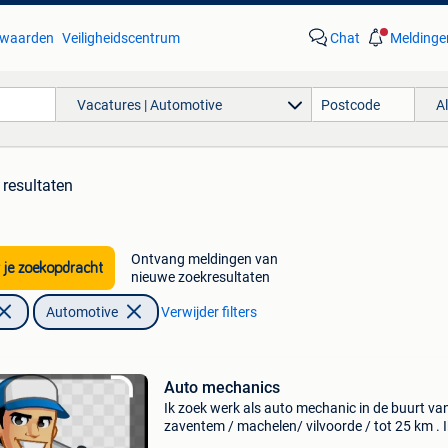
waarden
Veiligheidscentrum
Chat
Meldinge
Vacatures | Automotive
A
 resultaten
Ontvang meldingen van
 je zoekopdracht
nieuwe zoekresultaten
Automotive
Verwijder filters
Auto mechanics
Ik zoek werk als auto mechanic in de buurt va
zaventem / machelen/ vilvoorde / tot 25 km . 
een ervaren auto technician.