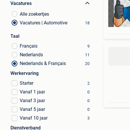
Vacatures
Alle zoekertjes
Vacatures | Automotive
18
Taal
Français
9
Nederlands
11
Nederlands & Français
20
Werkervaring
Starter
2
Vanaf 1 jaar
0
Vanaf 3 jaar
0
Vanaf 5 jaar
0
Vanaf 10 jaar
3
Dienstverband