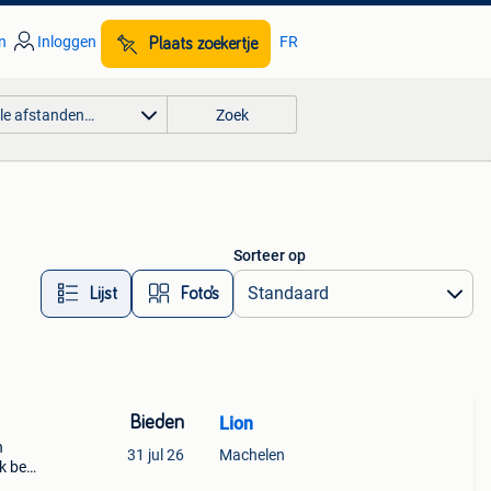
n
Inloggen
FR
Plaats zoekertje
lle afstanden…
Zoek
Sorteer op
Lijst
Foto’s
Bieden
Lion
n
31 jul 26
Machelen
Ik ben