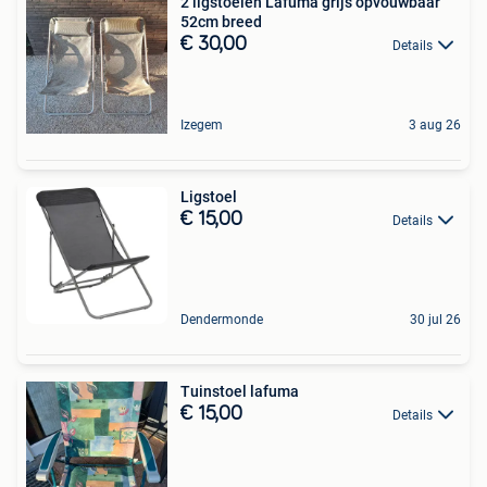
2 ligstoelen Lafuma grijs opvouwbaar
52cm breed
€ 30,00
Details
Izegem
3 aug 26
Ligstoel
€ 15,00
Details
Dendermonde
30 jul 26
Tuinstoel lafuma
€ 15,00
Details