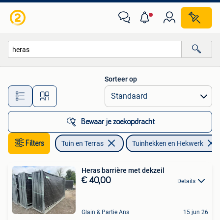
Tuinhekken en Hekwerk
Sorteer op
Alle afstanden…
Bewaar je zoekopdracht
Filters
Tuin en Terras
Tuinhekken en Hekwerk
Heras barrière met dekzeil
€ 40,00
Details
Glain & Partie Ans
15 jun 26