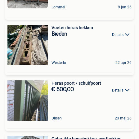
Lommel
9 jun 26
Voeten heras hekken
Bieden
Details
Westerlo
22 apr 26
Heras poort / schuifpoort
€ 600,00
Details
Dilsen
23 mei 26
Gebruikte bouwhekken, werfhekken