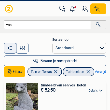
Tuinbeelden
Sorteer op
Alle afstanden…
Bewaar je zoekopdracht
Filters
Tuin en Terras
Tuinbeelden
Verwijder 
tuinbeeld van een vos , beton
€ 52,50
Details